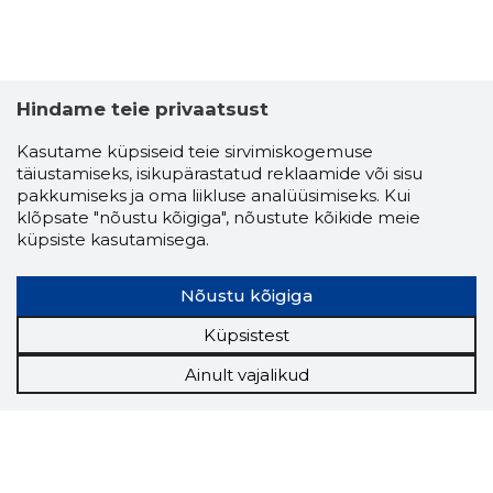
Hindame teie privaatsust
Kasutame küpsiseid teie sirvimiskogemuse
täiustamiseks, isikupärastatud reklaamide või sisu
pakkumiseks ja oma liikluse analüüsimiseks. Kui
klõpsate "nõustu kõigiga", nõustute kõikide meie
küpsiste kasutamisega.
Nõustu kõigiga
Küpsistest
Ainult vajalikud