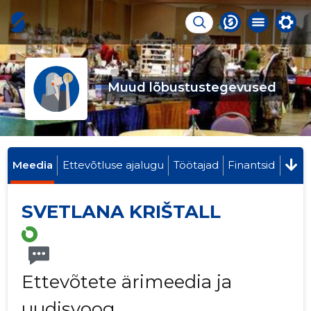
Muud lõbustustegevused
Meedia
Ettevõtluse ajalugu
Töötajad
Finantsid
SVETLANA KRIŠTALL
Ettevõtete ärimeedia ja
uudisvoog