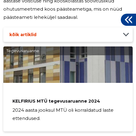
aastase võistluse ning kooskõlastas soovituslikud
ohutusmeetmed koos päästeametiga, mis on nüüd
päästeameti leheküljel saadaval.
kõik artiklid
Tegevusaruanne
KELFIRIUS MTÜ tegevusaruanne 2024
2024 aasta jooksul MTÜ oli korraldatud laste
ettendused.