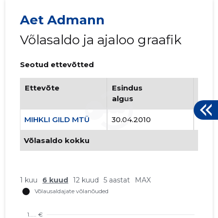
Aet Admann
Võlasaldo ja ajaloo graafik
MIHKLI G
Usaldusv
Seotud ettevõtted
Ettevõte
Esindus
Esin
algus
lõpp
MIHKLI GILD MTÜ
30.04.2010
..
Võlasaldo kokku
1 kuu
6 kuud
12 kuud
5 aastat
MAX