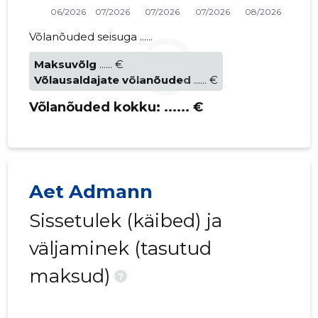
Võlanõuded seisuga ......
Maksuvõlg
...... €
Võlausaldajate võlanõuded
...... €
Võlanõuded kokku:
...... €
Aet Admann
Sissetulek (käibed) ja
väljaminek (tasutud
maksud)
?