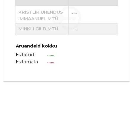
KRISTLIK ÜHENDUS
......
......
IMMAANUEL MTÜ
MIHKLI GILD MTÜ
......
......
Aruandeid kokku
Esitatud
......
Esitamata
......