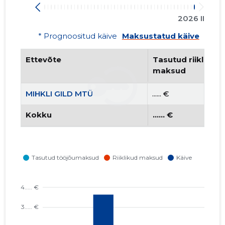
2026 II
* Prognoositud käive
Maksustatud käive
Ettevõte
Tasutud riiklikud 
maksud
MIHKLI GILD MTÜ
...... €
Kokku
...... €