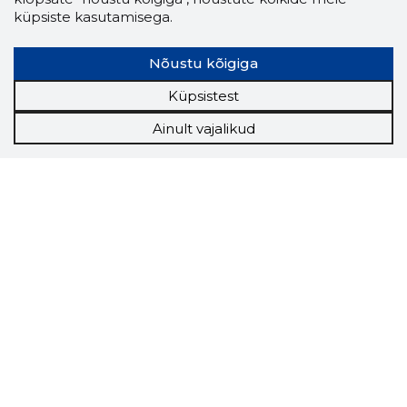
küpsiste kasutamisega.
Nõustu kõigiga
Küpsistest
Ainult vajalikud
Storybook
Chrome laiendus