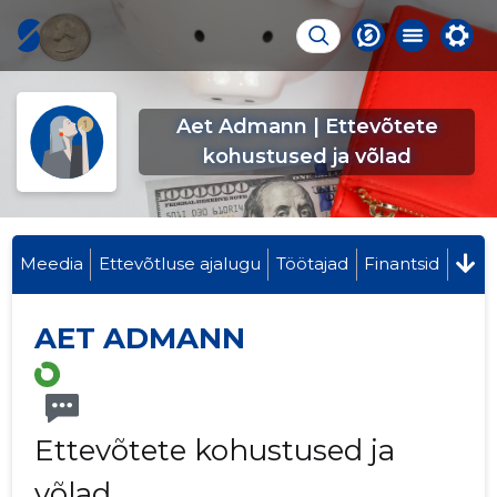
Aet Admann | Ettevõtete
kohustused ja võlad
Meedia
Ettevõtluse ajalugu
Töötajad
Finantsid
AET ADMANN
Ettevõtete kohustused ja
võlad