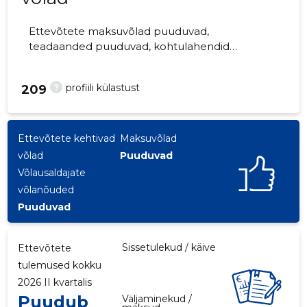
Ettevõtete maksuvõlad puuduvad,
teadaanded puuduvad, kohtulahendid
puuduvad, kohtuistungid puuduvad,
majandusaasta aruanded esitatud.
?
profiili külastust
209
Ettevõtteid jälgib 0 inimest.
Ettevõtete kehtivad
Maksuvõlad
võlad
Puuduvad
Võlausaldajate
võlanõuded
Puuduvad
Sissetulekud / käive
Ettevõtete
tulemused kokku
2026 II kvartalis
Puudub
Väljaminekud /