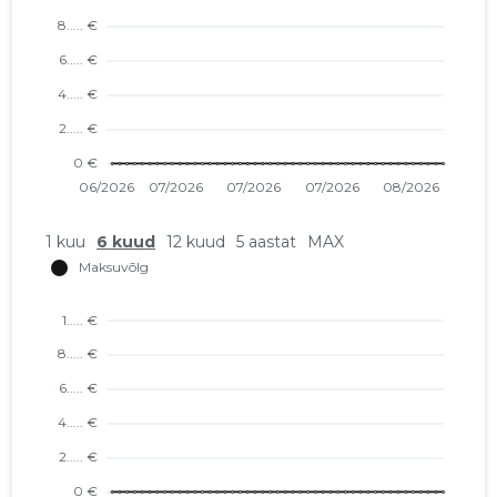
1 kuu
6 kuud
12 kuud
5 aastat
MAX