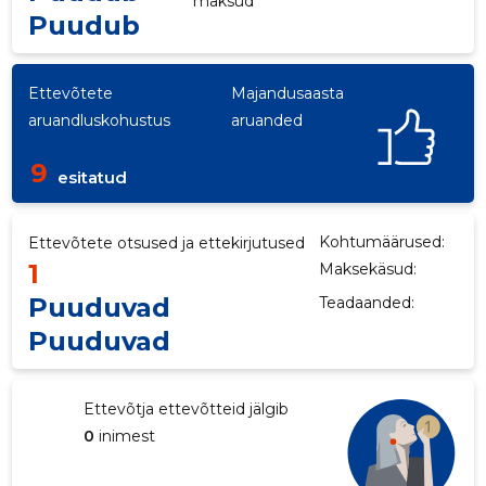
maksud
Puudub
Ettevõtete
Majandusaasta
aruandluskohustus
aruanded
9
esitatud
Kohtumäärused:
Ettevõtete otsused ja ettekirjutused
1
Maksekäsud:
Puuduvad
Teadaanded:
Puuduvad
Ettevõtja ettevõtteid jälgib
0
inimest