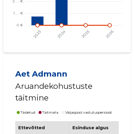
Aet Admann
Aruandekohustuste
täitmine
Täidetud
Täitmata
Väljaspool vastutusperioodi
Ettevõtted
Esinduse algus
Es