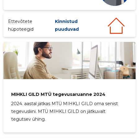
Ettevõtete
Kinnistud
hüpoteegid
puuduvad
3
MIHKLI GILD MTÜ tegevusaruanne 2024
2024. aastal jätkas MTÜ MIHKLI GILD oma senist
tegevusliini. MTÜ MIHKLI GILD on jätkuvalt
tegutsev ühing.