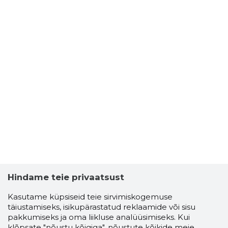
Hindame teie privaatsust
Kasutame küpsiseid teie sirvimiskogemuse
täiustamiseks, isikupärastatud reklaamide või sisu
pakkumiseks ja oma liikluse analüüsimiseks. Kui
klõpsate "nõustu kõigiga", nõustute kõikide meie