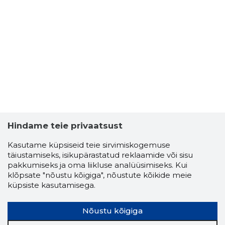
Hindame teie privaatsust
Kasutame küpsiseid teie sirvimiskogemuse
täiustamiseks, isikupärastatud reklaamide või sisu
pakkumiseks ja oma liikluse analüüsimiseks. Kui
klõpsate "nõustu kõigiga", nõustute kõikide meie
küpsiste kasutamisega.
Nõustu kõigiga