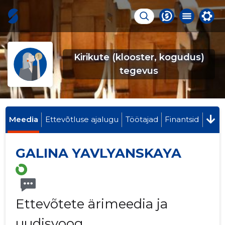
Kirikute (klooster, kogudus)
tegevus
Meedia
Ettevõtluse ajalugu
Töötajad
Finantsid
GALINA YAVLYANSKAYA
Ettevõtete ärimeedia ja
uudisvoog