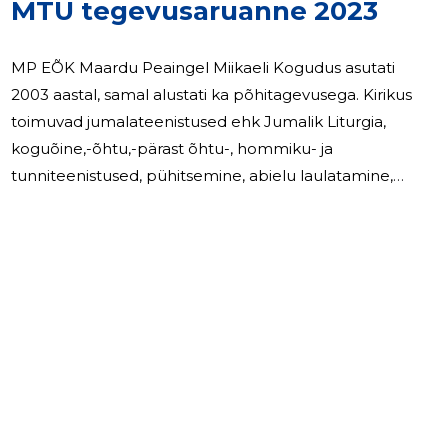
MTÜ tegevusaruanne 2023
MP EÕK Maardu Peaingel Miikaeli Kogudus asutati
2003 aastal, samal alustati ka põhitagevusega. Kirikus
toimuvad jumalateenistused ehk Jumalik Liturgia,
koguõine,-õhtu,-pärast õhtu-, hommiku- ja
tunniteenistused, pühitsemine, abielu laulatamine,
õlitamine ja mitmesugused palveteenistused sarnute
matmine. Üldine eesmärk on usuline kasvatustöö.
2023.aastal põhitegevuse tulud moodustasid 54715EUR,
mis on 1177 EUR rohkem kui 2022 aastal. Juhatus on
5
kolme liikmeline. 2023 majandusaastal
raamatupidamisaruande kostamisel olulisi sundmusi ei
olnud.