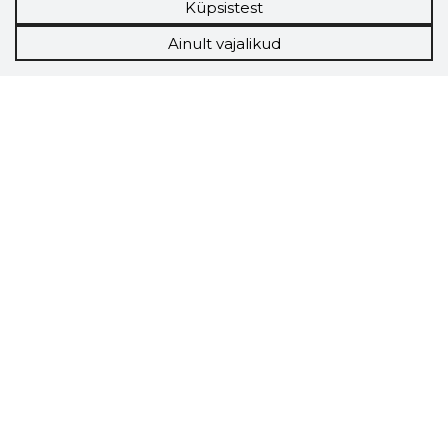
Küpsistest
Ainult vajalikud
Storybook
Chrome laiendus
Storybooki laiendus ütleb Sulle, mis firma
veebilehel Sa parajasti viibid ja kui usaldusväärne
see firma täna on.
LAADI LAIENDUS ALLA