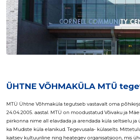
ÜHTNE VÕHMAKÜLA MTÜ tegev
MTÜ Ühtne Võhmaküla tegutseb vastavalt oma põhikirjale,
24.04.2005. aastal. MTÜ on moodustatud Võivaku ja Mäekül
piirkonna nime all elavdada ja arendada küla seltsielu ja ü
ka Mudiste küla elanikud. Tegevusala- külaselts. Mittetulundusühing on oma liikmete huve esindav ja
kaitsev kultuuriline ning heategev organisatsioon, mis üh