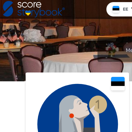
EE
Me