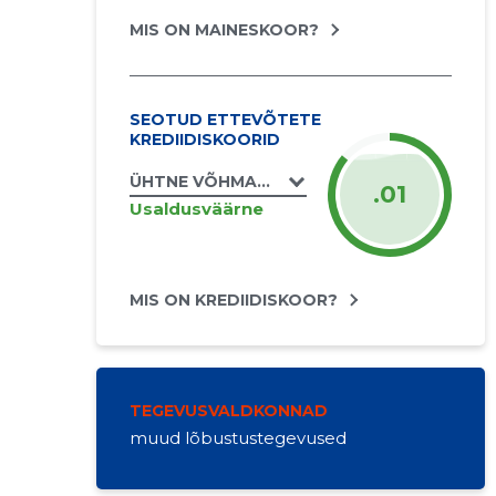
MIS ON MAINESKOOR?
SEOTUD ETTEVÕTETE
KREDIIDISKOORID
ÜHTNE VÕHMAKÜLA MTÜ
.01
Usaldusväärne
MIS ON KREDIIDISKOOR?
TEGEVUSVALDKONNAD
muud lõbustustegevused