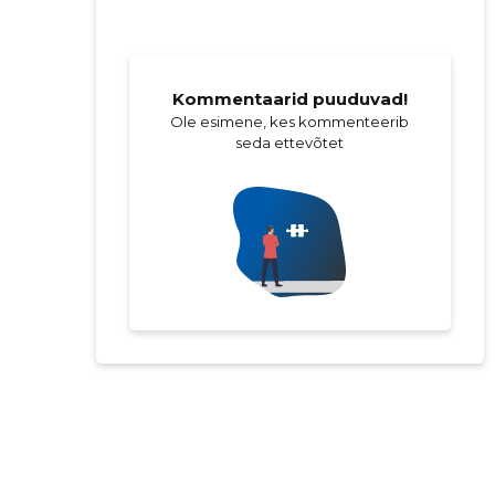
Kommentaarid puuduvad!
Ole esimene, kes kommenteerib
seda ettevõtet