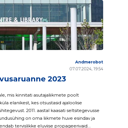
Andmerobot
07.07.2024, 19:54
usaruanne 2023
 mis kinnitati asutajaliikmete poolt
a elanikest, kes otsustasid ajaloolise
hitegevust. 2011. aastal kaasati seltsitegevusse
endab tervislikke eluviise propageerivaid