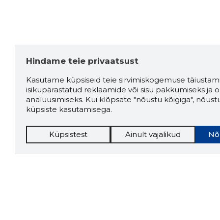
Hindame teie privaatsust
Kasutame küpsiseid teie sirvimiskogemuse täiustami
isikupärastatud reklaamide või sisu pakkumiseks ja o
analüüsimiseks. Kui klõpsate "nõustu kõigiga", nõust
küpsiste kasutamisega.
Küpsistest
Ainult vajalikud
Nõ