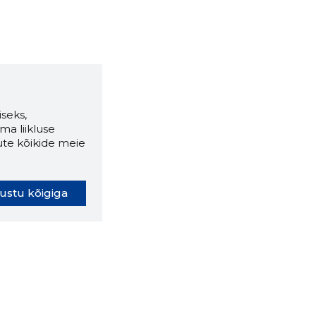
seks,
ma liikluse
ute kõikide meie
ustu kõigiga