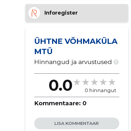
Inforegister
ÜHTNE VÕHMAKÜLA
MTÜ
Hinnangud ja arvustused
?
0.0
0 hinnangut
Kommentaare:
0
LISA KOMMENTAAR