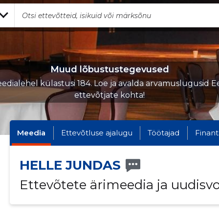
Muud lõbustustegevused
edialehel külastusi 184. Loe ja avalda arvamuslugusid Ee
ettevõtjate kohta!
Meedia
Ettevõtluse ajalugu
Töötajad
Finant
HELLE JUNDAS
Ettevõtete ärimeedia ja uudisv