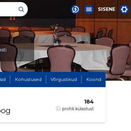
SISENE
sti
sid
Kohustused
Võrgustikud
Koond
184
oog
?
profiili külastust