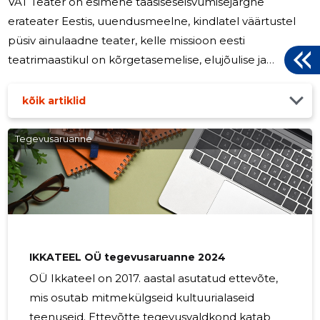
VAT Teater on esimene taasiseseisvumisejärgne
erateater Eestis, uuendusmeelne, kindlatel väärtustel
püsiv ainulaadne teater, kelle missioon eesti
teatrimaastikul on kõrgetasemelise, elujõulise ja
arenguvõimelise etendustegevuse kompleksne ja
süsteemne läbipõimitus haridustegevustega, mis
kõik artiklid
aitavad väärtustada ja arendada publikut, kõnetada
ühiskonda ja väärtustada professionaalset ning
Tegevusaruanne
pühendunud teatritegu. Teater tegutseb järjepidevalt ja
järjekindlalt euroopa teatriskeenel, levitamaks oma
agendat noore vaataja teatri tähtsusest. Teater on viinud
IKKATEEL OÜ tegevusaruanne 2024
OÜ Ikkateel on 2017. aastal asutatud ettevõte,
mis osutab mitmekülgseid kultuurialaseid
teenuseid. Ettevõtte tegevusvaldkond katab