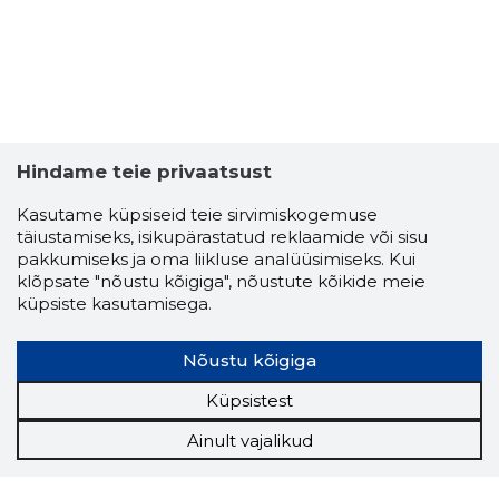
Hindame teie privaatsust
Kasutame küpsiseid teie sirvimiskogemuse
täiustamiseks, isikupärastatud reklaamide või sisu
pakkumiseks ja oma liikluse analüüsimiseks. Kui
klõpsate "nõustu kõigiga", nõustute kõikide meie
küpsiste kasutamisega.
Nõustu kõigiga
Küpsistest
Ainult vajalikud