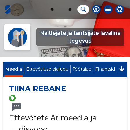
Näitlejate ja tantsijate lavaline
tegevus
Meedia
Ettevõtluse ajalugu
Töötajad
Finantsid
TIINA REBANE
Ettevõtete ärimeedia ja
uudisvoog