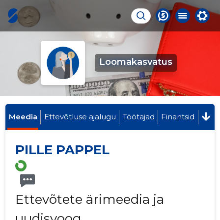
Loomakasvatus
Meedia
Ettevõtluse ajalugu
Töötajad
Finantsid
PILLE PAPPEL
Ettevõtete ärimeedia ja
uudisvoog