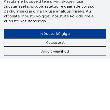
Kasutame küpsiseid teie sirvimiskogemuse
täiustamiseks, isikupärastatud reklaamide või sisu
pakkumiseks ja oma liikluse analüüsimiseks. Kui
klõpsate "nõustu kõigiga", nõustute kõikide meie
küpsiste kasutamisega.
Nõustu kõigiga
Küpsistest
Ainult vajalikud