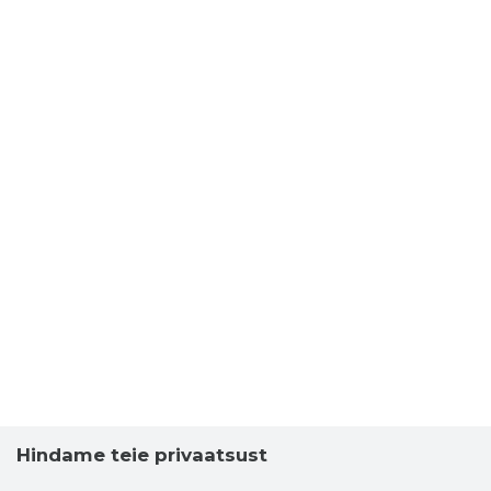
UTTI OÜ
Usaldusv
Hindame teie privaatsust