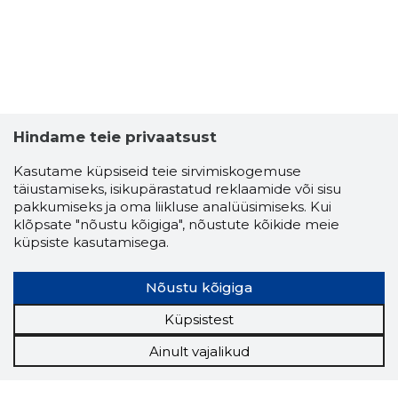
Hindame teie privaatsust
Kasutame küpsiseid teie sirvimiskogemuse
täiustamiseks, isikupärastatud reklaamide või sisu
pakkumiseks ja oma liikluse analüüsimiseks. Kui
klõpsate "nõustu kõigiga", nõustute kõikide meie
küpsiste kasutamisega.
Nõustu kõigiga
Küpsistest
Ainult vajalikud