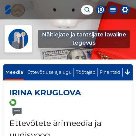
Näitlejate ja tantsijate lavaline
tegevus
Meedia
Ettevõtluse ajalugu
Töötajad
Finantsid
IRINA KRUGLOVA
Ettevõtete ärimeedia ja
uudisvoog