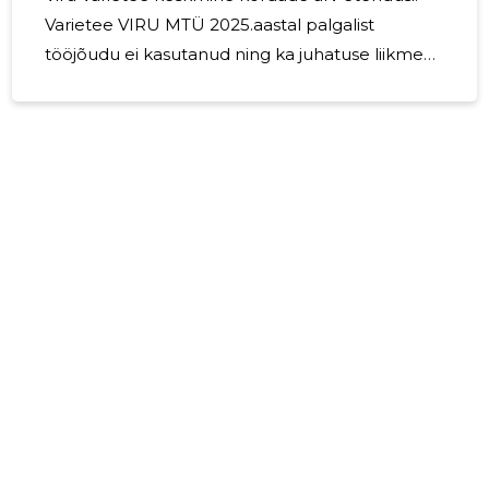
Varietee VIRU MTÜ 2025.aastal palgalist
tööjõudu ei kasutanud ning ka juhatuse liikmed
mingeid tasusid ei saanud. Ka 2026. aastal on
plaanis jätkata kultuurilise teenindamisega ja
varietee tantsu tutvustamisega rahvale.