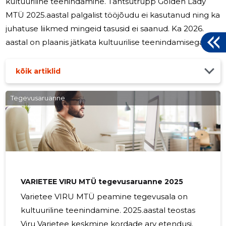
kultuuriline teenindamine. Tantsutrupp Golden Lady
MTÜ 2025.aastal palgalist tööjõudu ei kasutanud ning ka
juhatuse liikmed mingeid tasusid ei saanud. Ka 2026.
aastal on plaanis jätkata kultuurilise teenindamisega ja
varietee tantsu tutvustamisega rahvale.
kõik artiklid
Tegevusaruanne
VARIETEE VIRU MTÜ tegevusaruanne 2025
Varietee VIRU MTÜ peamine tegevusala on
kultuuriline teenindamine. 2025.aastal teostas
Viru Varietee keskmine kordade arv etendusi.