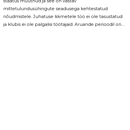
staatus muutnud ja see on vastav
mittetulundusühingute seadusega kehtestatud
nõudmistele. Juhatuse liikmetele töö ei ole tasustatud
ja klubis ei ole palgalisi töötajaid. Aruande perioodil on
klubi tegelenud iluuisutamise are damisega,nii laste,kui
ka täiskasvanud harrastajatega.