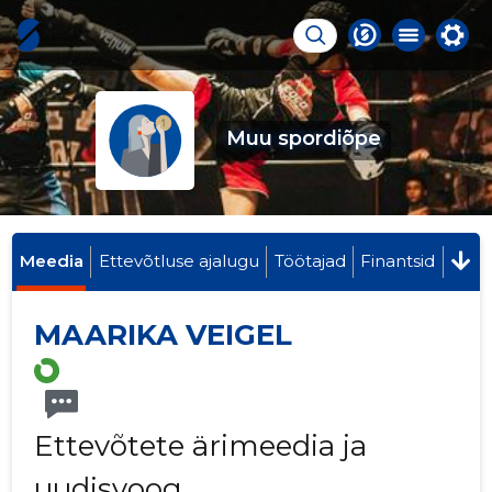
Muu spordiõpe
Meedia
Ettevõtluse ajalugu
Töötajad
Finantsid
MAARIKA VEIGEL
Ettevõtete ärimeedia ja
uudisvoog