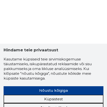
8
Hindame teie privaatsust
Kasutame küpsiseid teie sirvimiskogemuse
täiustamiseks, isikupärastatud reklaamide või sisu
pakkumiseks ja oma liikluse analüüsimiseks. Kui
klõpsate "nõustu kõigiga", nõustute kõikide meie
küpsiste kasutamisega.
Nõustu kõigiga
KORVPALL
Usaldusv
Küpsistest