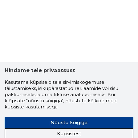
PÄRNU L
Usaldusv
Hindame teie privaatsust
Kasutame küpsiseid teie sirvimiskogemuse
täiustamiseks, isikupärastatud reklaamide või sisu
pakkumiseks ja oma liikluse analüüsimiseks. Kui
klõpsate "nõustu kõigiga", nõustute kõikide meie
küpsiste kasutamisega.
Nõustu kõigiga
Küpsistest