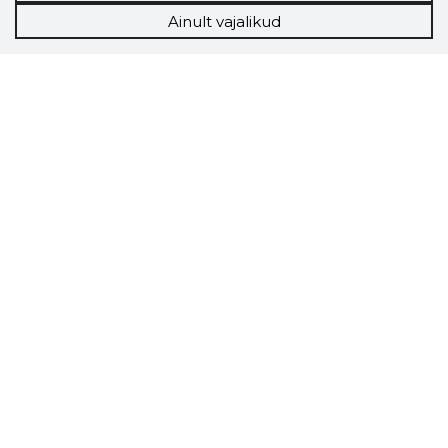
Ainult vajalikud
Storybook
Chrome laiendus
Storybooki laiendus ütleb Sulle, mis firma
veebilehel Sa parajasti viibid ja kui usaldusväärne
see firma täna on.
LAADI LAIENDUS ALLA