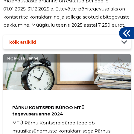
majandusaasta aruanne on esitatud perioodile
01.01.2025-31.12.2025 a. Ettevõtte põhitegevusalaks on
kontsertite korraldamine ja sellega seotud abitegevuste
pakkumine. Müügitulu teeniti 2025 aastal 7 250 eurot
(2024:13 880 eurot). Põhivarasse investeeriti 0 eurot
(2024: 657 eurot). Ettevõtte omakapital oli kokku 11 694
kõik artiklid
euro ( 2024: 11 021 eurot).
Tegevusaruanne
PÄRNU KONTSERDIBÜROO MTÜ
tegevusaruanne 2024
MTÜ Pärnu Kontserdibüroo tegeleb
muusikasündmuste korraldamisega Pärnus.