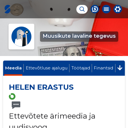
Muusikute lavaline tegevus
Meedia
Ettevõtluse ajalugu
Töötajad
Finantsid
HELEN ERASTUS
Ettevõtete ärimeedia ja
uudisvoog