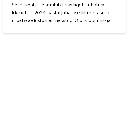
Selle juhatusse kuulub kaks liiget. Juhatuse
liikmetele 2024. aastal juhatuse liikme tasu ja
muid soodustusi ei makstud. Olulisi uurimis- ja
arendustegevuse projekte ning nendega
seotud väljaminekuid aruandeaastal ei olnud.
Eesmärgid järgmiseks majandusaastaks: MTÜ
Pärnu Kontserdibüroo jätkab senist tegevust
muusikaürituste korraldajana. 2024. aastal
korraldas MTÜ Pärnu Kontserdibüroo 2
suuremat muusikaüritust. Mai 2024 Koolinoorte
vokaalansamblite konkurss Ümin 2024 toimus
3.mail. Osales 14 ansamblit Pärnu linna ja