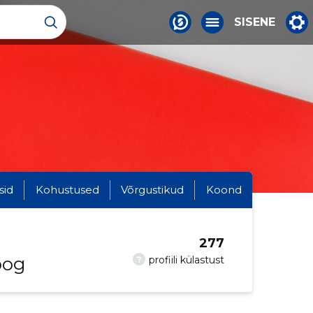
SISENE
sid
Kohustused
Võrgustikud
Koond
277
oog
?
profiili külastust