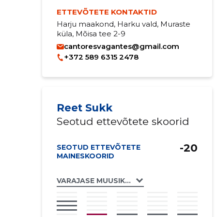
ETTEVÕTETE KONTAKTID
Harju maakond, Harku vald, Muraste
küla, Mõisa tee 2-9
cantoresvagantes@gmail.com
+372 589 6315 2478
Reet Sukk
Seotud ettevõtete skoorid
-20
SEOTUD ETTEVÕTETE
MAINESKOORID
VARAJASE MUUSIKA STUUDIO CANTORES 