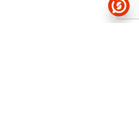
Näed helistaja tausta!
Storybooki Äpp toob
Sinuni
OTSEKONTAKTID
400 000 Eesti
ettevõtte ja isikute kohta (juhid, ametnikud).
Andmed on rikastatud maksevõime ja
finantsinfoga.