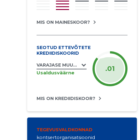
MIS ON MAINESKOOR?
SEOTUD ETTEVÕTETE
KREDIIDISKOORID
VARAJASE MUUSIKA STUUDIO CANTORES 
.01
Usaldusväärne
MIS ON KREDIIDISKOOR?
TEGEVUSVALDKONNAD
kontsertorganisatsioonid