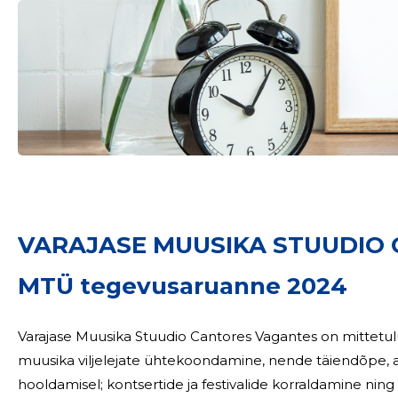
VARAJASE MUUSIKA STUUDIO
MTÜ tegevusaruanne 2024
Varajase Muusika Stuudio Cantores Vagantes on mittetul
muusika viljelejate ühtekoondamine, nende täiendõpe, a
hooldamisel; kontsertide ja festivalide korraldamine ning heateg