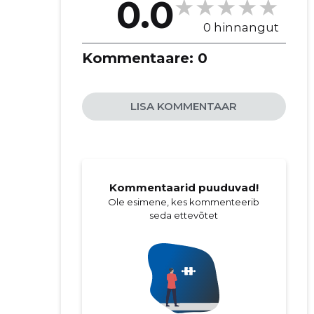
0.0
0 hinnangut
Kommentaare:
0
LISA KOMMENTAAR
Kommentaarid puuduvad!
Ole esimene, kes kommenteerib
seda ettevõtet