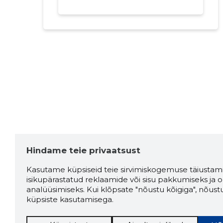
Hindame teie privaatsust
Kasutame küpsiseid teie sirvimiskogemuse täiustami
isikupärastatud reklaamide või sisu pakkumiseks ja o
analüüsimiseks. Kui klõpsate "nõustu kõigiga", nõust
küpsiste kasutamisega.