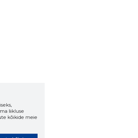
seks,
ma liikluse
ute kõikide meie