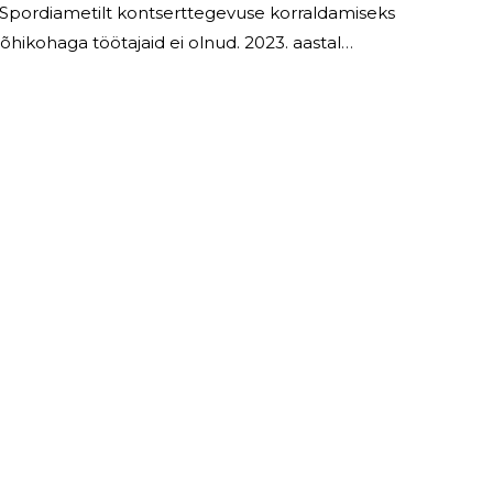
- ja Spordiametilt kontserttegevuse korraldamiseks
 lisandusid sotsiaalmaksud 2 271