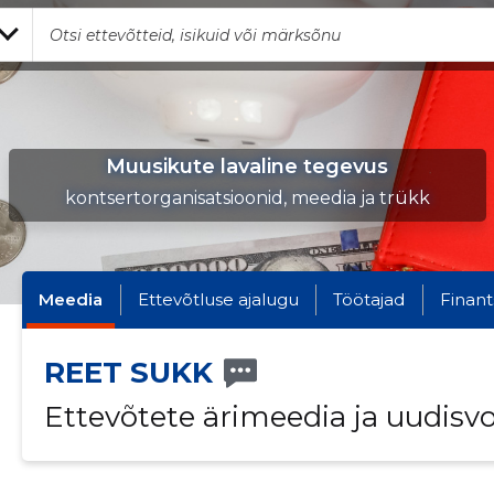
Muusikute lavaline tegevus
kontsertorganisatsioonid, meedia ja trükk
Meedia
Ettevõtluse ajalugu
Töötajad
Finant
REET SUKK
Ettevõtete ärimeedia ja uudisv