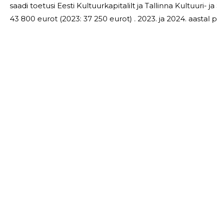
saadi toetusi Eesti Kultuurkapitalilt ja Tallinna Kultuuri
43 800 eurot (2023: 37 250 eurot) . 2023. ja 2024. aastal põhikohaga töötajaid ei olnud. 2023. aastal
arvestati töötasu 6 718 eurot (2023: 4 236 eurot), millele
VAGANTES MTÜ