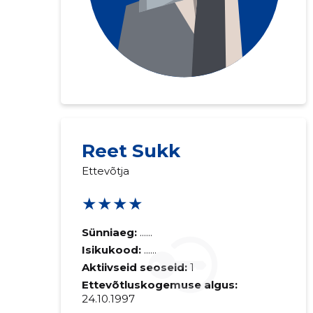
Reet Sukk
Ettevõtja
★★★★
Sünniaeg:
......
Isikukood:
......
Aktiivseid seoseid:
1
Ettevõtluskogemuse algus:
24.10.1997