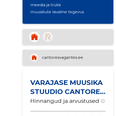
meedia ja trükk
muusikute lavaline tegevus
cantoresvagantes.ee
VARAJASE MUUSIKA
STUUDIO CANTORES
VAGANTES MTÜ
Hinnangud ja arvustused
?