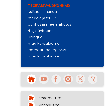
TEGEVUSVALDKONNAD
kultuur ja haridus
meedia ja trükk
puhkus ja meelelahutus
riik ja ühiskond
ühingud
muu kunstiloome
loomeliitude tegevus
muu kunstiloome
headread.ee
kirjandus.ee