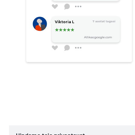
Viktoria L
7 aastat tagasi
Allikas:google.com