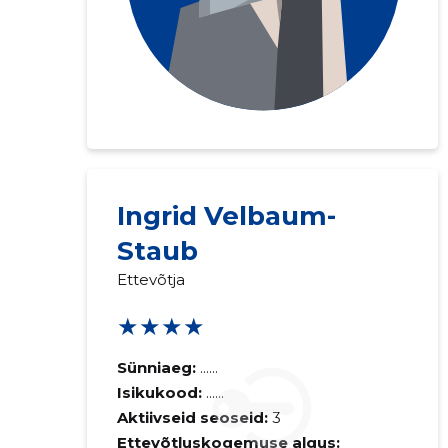
Ingrid Velbaum-
Staub
Saaja e-mail
Ettevõtja
Sinu kommen
★★★★
Sünniaeg:
......
Isikukood:
......
Aktiivseid seoseid:
3
Ettevõtluskogemuse algus: