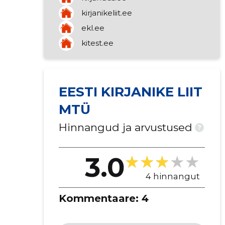
kirjanikeliit.ee
ekl.ee
kitest.ee
EESTI KIRJANIKE LIIT
MTÜ
Hinnangud ja arvustused
?
3.0
4 hinnangut
Kommentaare:
4