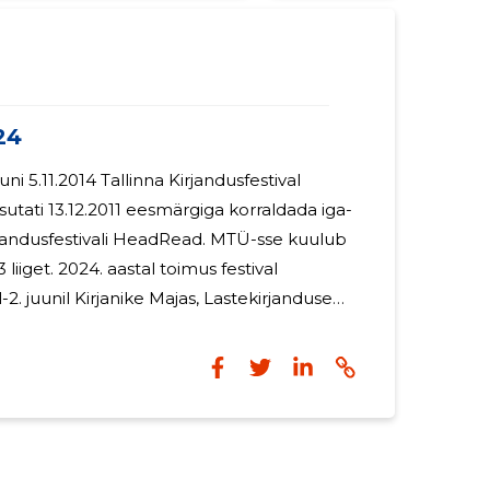
24
 5.11.2014 Tallinna Kirjandusfestival
ati 13.12.2011 eesmärgiga korraldada iga-
irjandusfestivali HeadRead. MTÜ-sse kuulub
l toimus festival
. juunil Kirjanike Majas, Lastekirjanduse
 Aidas, osales 90 kirjanikku, ajakirjanikku,
, ajaloolast, näitlejat ja muusikut ning 23
ust). Tööettevõtulepingute alusel on