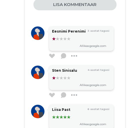
LISA KOMMENTAAR
Eesnimi Perenimi
3 aastat tagasi
Allikas:google.com
Sten Sinisalu
4 aastat tagasi
Allikas:google.com
Liisa Past
6 aastat tagasi
Allikas:google.com