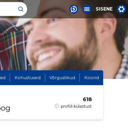
SISENE
sid
Kohustused
Võrgustikud
Koond
618
oog
?
profiili külastust