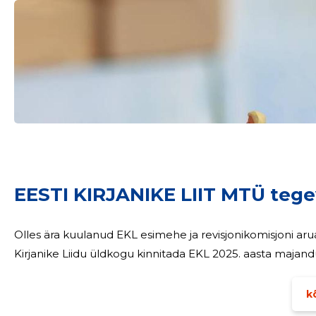
Sinu nimi
EESTI KIRJANIKE LIIT MTÜ teg
taar
Olles ära kuulanud EKL esimehe ja revisjonikomisjoni ar
Kirjanike Liidu üldkogu kinnitada EKL 2025. aasta majan
kõ