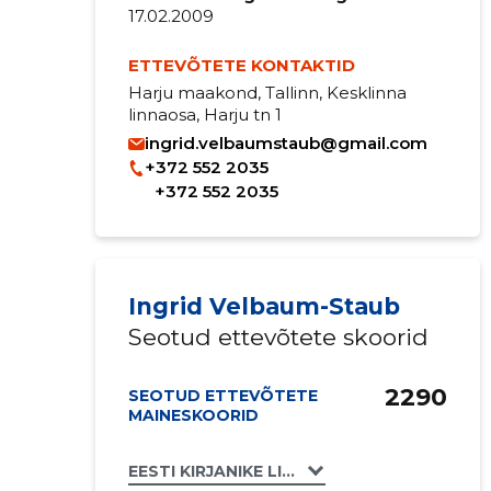
17.02.2009
ETTEVÕTETE KONTAKTID
Harju maakond, Tallinn, Kesklinna
linnaosa, Harju tn 1
ingrid.velbaumstaub@gmail.com
+372 552 2035
+372 552 2035
Ingrid Velbaum-Staub
Seotud ettevõtete skoorid
2290
SEOTUD ETTEVÕTETE
MAINESKOORID
EESTI KIRJANIKE LIIT MTÜ