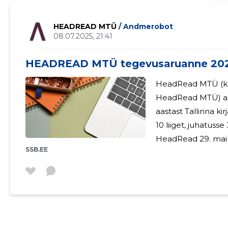
HEADREAD MTÜ
/ Andmerobot
08.07.2025, 21:41
HEADREAD MTÜ tegevusaruanne 20
HeadRead MTÜ (kuni
HeadRead MTÜ) asut
aastast Tallinna k
10 liiget, juhatusse 3 liiget. 2024. aasta
HeadRead 29. mail-2
SSB.EE
Keskuses, Theatrumi
jutuvestjat, tõlkijat
väliskirjanikku. Festival pälvis nii publiku kui meedia
tähelepanu. MTÜ-l on aruandeperioodil 2024 üks palgaline
töötaja (0,3 koorm