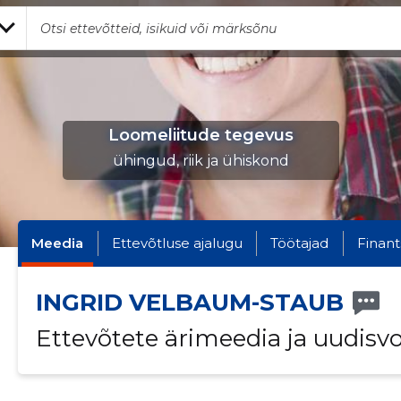
Loomeliitude tegevus
ühingud, riik ja ühiskond
Meedia
Ettevõtluse ajalugu
Töötajad
Finant
INGRID VELBAUM-STAUB
Ettevõtete ärimeedia ja uudisv