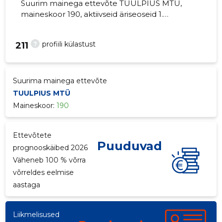
Suurim mainega ettevõte TUULPIUS MTÜ,
maineskoor 190, aktiivseid äriseoseid 1.
Muusikute lavaline tegevus.
?
profiili külastust
211
Suurima mainega ettevõte
TUULPIUS MTÜ
Maineskoor:
190
Ettevõtete
Puuduvad
prognooskäibed 2026
Väheneb 100 % võrra
võrreldes eelmise
aastaga
Liikmelisused