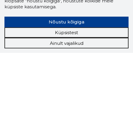
klõpsate "nõustu kõigiga", nõustute kõikide meie
küpsiste kasutamisega.
Nõustu kõigiga
Küpsistest
Ainult vajalikud
Storybook
Chrome laiendus