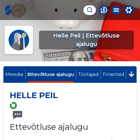
Helle Peil | Ettevõtluse
ajalugu
Meedia
Ettevõtluse ajalugu
Töötajad
Finantsid
HELLE PEIL
Ettevõtluse ajalugu