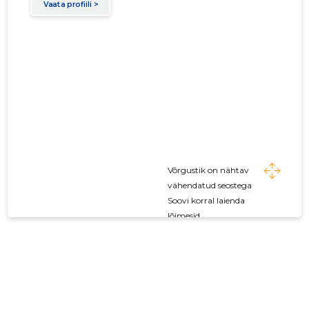
Võrgustik on nähtav
vähendatud seostega
Soovi korral laienda
lõimesid