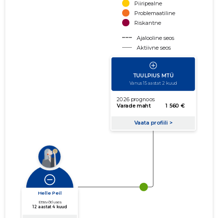
Piiripealne
Problemaatiline
Riskantne
Ajalooline seos
Aktiivne seos
käibe suurus
võla suurus
Seoste laiendamine