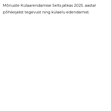
Mõnuste Külaarendamise Selts jätkas 2025. aastal
põhikirjalist tegevust ning külaelu edendamist.
7