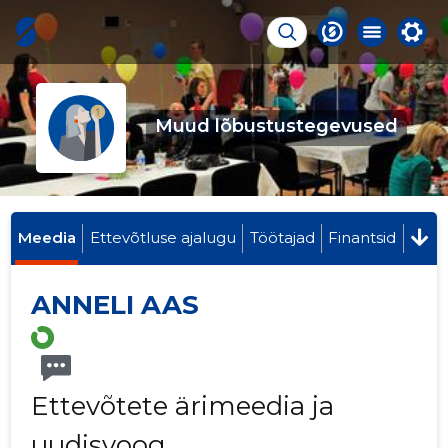
Muud lõbustustegevused
Meedia
Ettevõtluse ajalugu
Töötajad
Finantsid
ANNELI AAS
Ettevõtete ärimeedia ja
uudisvoog