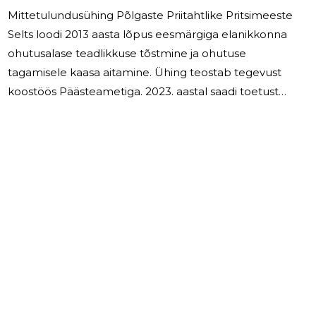
Mittetulundusühing Põlgaste Priitahtlike Pritsimeeste
Selts loodi 2013 aasta lõpus eesmärgiga elanikkonna
ohutusalase teadlikkuse tõstmine ja ohutuse
tagamisele kaasa aitamine. Ühing teostab tegevust
koostöös Päästeametiga. 2023. aastal saadi toetust
Rahandusministeeriumilt kokku summas 11871 eurot.
Projekt kestis kuni 2024 aasta lõpuni. Projekti tulemusel
korrastati hoonet ja remonditi paaksõidukit. Juhatus
koosneb 4 liikmest. Juhatuse liikemtele eraldi juhatuse
liikme tasusid ei makstud. 2025. aastal jätkatakse
samadel tegevusaladel.
-3