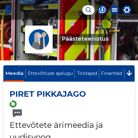
Päästeteenistus
Meedia
Ettevõtluse ajalugu
Töötajad
Finantsid
PIRET PIKKAJAGO
Ettevõtete ärimeedia ja
uudisvoog