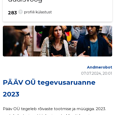
?
profiili külastust
283
Andmerobot
07.07.2024, 20:01
PÄÄV OÜ tegevusaruanne
2023
Pääv OÜ tegeleb rõivaste tootmise ja müügiga. 2023.