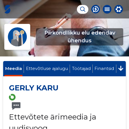
Piirkondllikku elu edendav
ühendus
Meedia
Ettevõtluse ajalugu
Töötajad
Finantsid
GERLY KARU
Ettevõtete ärimeedia ja
uudisvoog