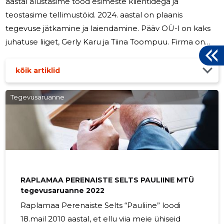
aastal alustasime tööd esimeste klientidega ja
teostasime tellimustöid. 2024. aastal on plaanis
tegevuse jätkamine ja laiendamine. Pääv OÜ-l on kaks
juhatuse liiget, Gerly Karu ja Tiina Toompuu. Firma on
jätkuvalt tegutsev.
kõik artiklid
Tegevusaruanne
RAPLAMAA PERENAISTE SELTS PAULIINE MTÜ
tegevusaruanne 2022
Raplamaa Perenaiste Selts “Pauliine” loodi
18.mail 2010 aastal, et ellu viia meie ühiseid