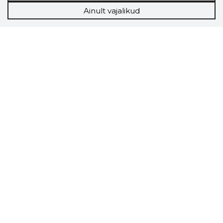
Ainult vajalikud
Storybook
Chrome laiendus
Storybooki laiendus ütleb Sulle, mis firma
veebilehel Sa parajasti viibid ja kui usaldusväärne
see firma täna on.
LAADI LAIENDUS ALLA