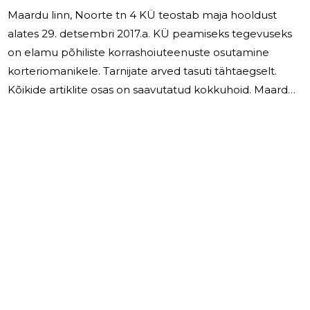
Maardu linn, Noorte tn 4 KÜ teostab maja hooldust
alates 29. detsembri 2017.a. KÜ peamiseks tegevuseks
on elamu põhiliste korrashoiuteenuste osutamine
korteriomanikele. Tarnijate arved tasuti tähtaegselt.
Kõikide artiklite osas on saavutatud kokkuhoid. Maardu
linn, Noorte tn 4 KÜ juhatuses on 4 liiget. Töötasu
nendele ei maksnud. 2025.a. töötas 1 inimene ning teda
töötasu kogusumma oli 1 632,- euro. 2025. aastal
vahendati kommunaalteenuseid ja aasta lõppes
tulemiga 511,- €. Remondifond seisuga 31.12.2025 on 20
119,-€.
2