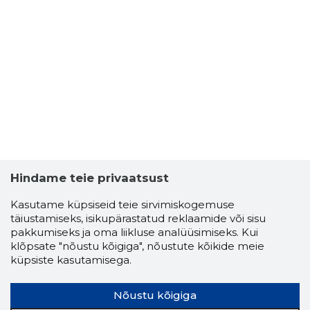
Hindame teie privaatsust
Kasutame küpsiseid teie sirvimiskogemuse
täiustamiseks, isikupärastatud reklaamide või sisu
pakkumiseks ja oma liikluse analüüsimiseks. Kui
klõpsate "nõustu kõigiga", nõustute kõikide meie
küpsiste kasutamisega.
Nõustu kõigiga