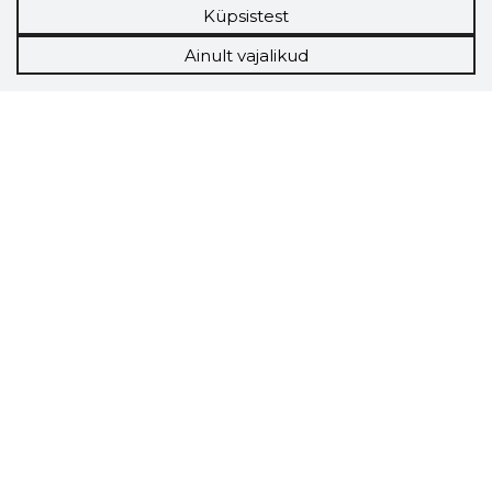
Küpsistest
Ainult vajalikud
Storybook
Chrome laiendus
Storybooki laiendus ütleb Sulle, mis firma
veebilehel Sa parajasti viibid ja kui usaldusväärne
see firma täna on.
LAADI LAIENDUS ALLA