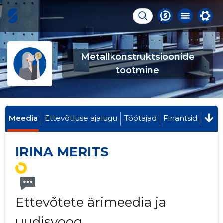
Metallkonstruktsioonide
tootmine
Meedia
Ettevõtluse ajalugu
Töötajad
Finantsid
IRINA MERITS
Ettevõtete ärimeedia ja
uudisvoog