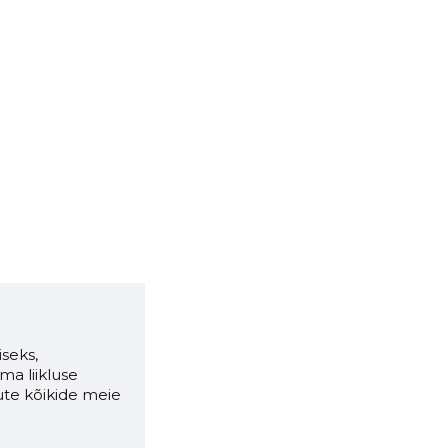
seks,
ma liikluse
ute kõikide meie