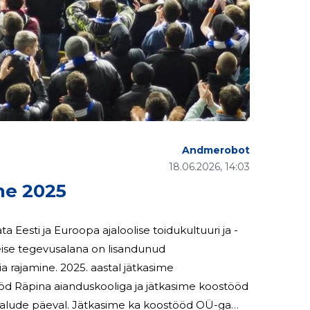
Andmerobot
18.06.2026, 14:03
ne 2025
 Eesti ja Euroopa ajaloolise toidukultuuri ja -
Teise tegevusalana on lisandunud
astal jätkasime
öd Räpina aianduskooliga ja jätkasime koostööd