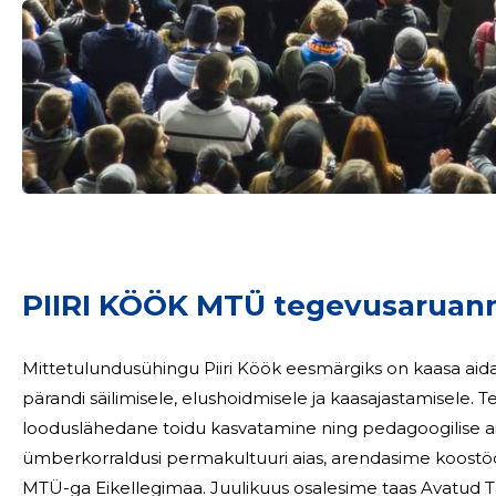
Sinu nimi
taar
PIIRI KÖÖK MTÜ tegevusaruan
Mittetulundusühingu Piiri Köök eesmärgiks on kaasa aidata
pärandi säilimisele, elushoidmisele ja kaasajastamisele. 
looduslähedane toidu kasvatamine ning pedagoogilise aia rajamine. 2025. a
ümberkorraldusi permakultuuri aias, arendasime koostö
MTÜ-ga Eikellegimaa. Juulikuus osalesime taas Avatud Talude päeval. Jätkasime ka koostööd OÜ-ga