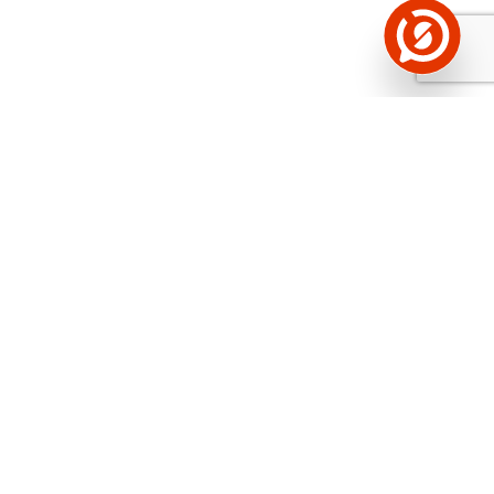
Näed helistaja tausta!
Storybooki Äpp toob
Sinuni
OTSEKONTAKTID
400 000 Eesti
ettevõtte ja isikute kohta (juhid, ametnikud).
Andmed on rikastatud maksevõime ja