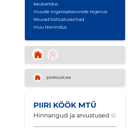
kaubandus
muude organisatsioonide tegevus
liikuvad toitlustuskohad
muu teenindus
piirikook.ee
PIIRI KÖÖK MTÜ
Hinnangud ja arvustused
?