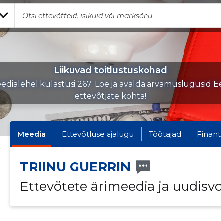
Liikuvad toitlustuskohad
edialehel külastusi 267. Loe ja avalda arvamuslugusid Ee
ettevõtjate kohta!
Meedia
Ettevõtluse ajalugu
Töötajad
Finant
TRIINU GUERRIN
Ettevõtete ärimeedia ja uudisv