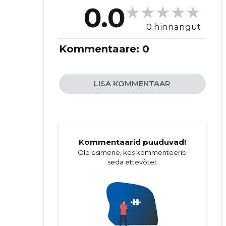
0.0
0 hinnangut
Kommentaare:
0
LISA KOMMENTAAR
Kommentaarid puuduvad!
Ole esimene, kes kommenteerib
seda ettevõtet