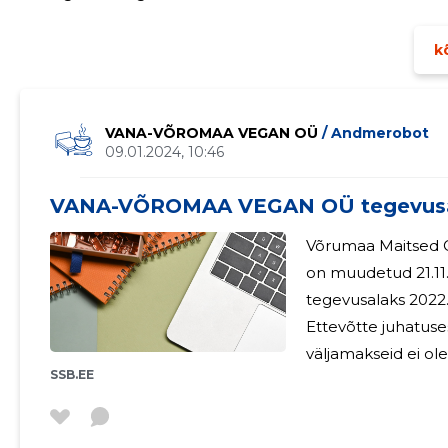
Vanaema Aed pärandtaimede ja seemnete tutvustamise
kõ
VANA-VÕROMAA VEGAN OÜ
/ Andmerobot
09.01.2024, 10:46
VANA-VÕROMAA VEGAN OÜ tegevusa
Võrumaa Maitsed O
on muudetud 21.11.20
tegevusalaks 2022. 
Ettevõtte juhatuses
väljamakseid ei ol
SSB.EE