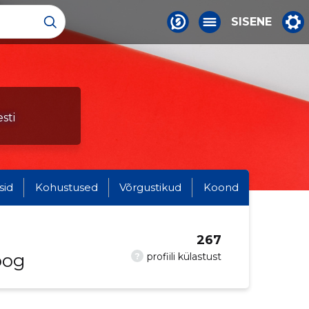
SISENE
sti
sid
Kohustused
Võrgustikud
Koond
267
oog
?
profiili külastust