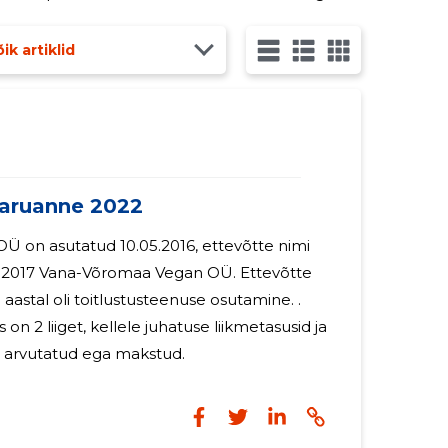
ks.
ik artiklid
ruanne 2022
Ü on asutatud 10.05.2016, ettevõtte nimi
17 Vana-Võromaa Vegan OÜ. Ettevõtte
aastal oli toitlustusteenuse osutamine. .
 on 2 liiget, kellele juhatuse liikmetasusid ja
e arvutatud ega makstud.