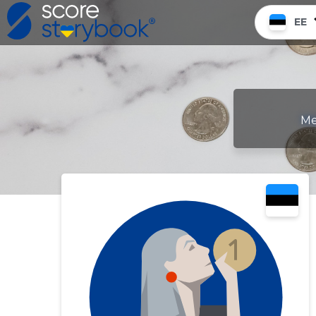
EE
Me