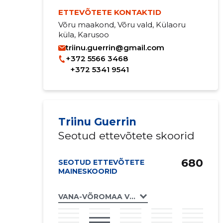
ETTEVÕTETE KONTAKTID
Võru maakond, Võru vald, Külaoru
küla, Karusoo
triinu.guerrin@gmail.com
+372 5566 3468
+372 5341 9541
Triinu Guerrin
Seotud ettevõtete skoorid
680
SEOTUD ETTEVÕTETE
MAINESKOORID
VANA-VÕROMAA VEGAN OÜ