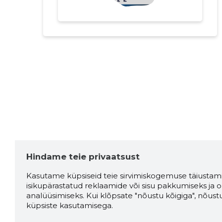
Hindame teie privaatsust
Kasutame küpsiseid teie sirvimiskogemuse täiustami
isikupärastatud reklaamide või sisu pakkumiseks ja o
analüüsimiseks. Kui klõpsate "nõustu kõigiga", nõust
küpsiste kasutamisega.