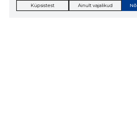
Küpsistest
Ainult vajalikud
Nõ
Storybo
Storybook
firma v
kui usa
Chrome laiendus
LAADI