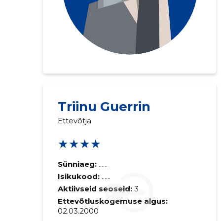
Saaja e-mail
Triinu Guerrin
Ettevõtja
Sinu kommen
★★★★
Sünniaeg:
......
Isikukood:
......
Aktiivseid seoseid:
3
Ettevõtluskogemuse algus:
02.03.2000