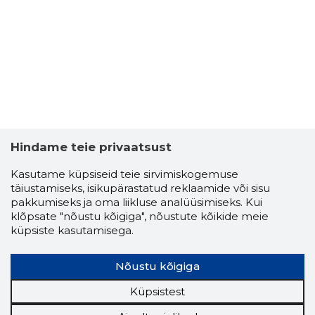
1
Hindame teie privaatsust
Kasutame küpsiseid teie sirvimiskogemuse
täiustamiseks, isikupärastatud reklaamide või sisu
pakkumiseks ja oma liikluse analüüsimiseks. Kui
klõpsate "nõustu kõigiga", nõustute kõikide meie
küpsiste kasutamisega.
MARGITI
Nõustu kõigiga
Usaldusv
Küpsistest