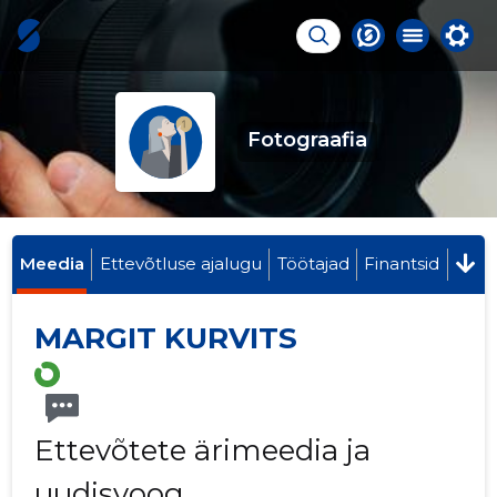
Fotograafia
Meedia
Ettevõtluse ajalugu
Töötajad
Finantsid
MARGIT KURVITS
Ettevõtete ärimeedia ja
uudisvoog