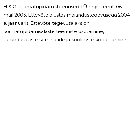
H & G Raamatupidamisteenused TÜ registreeriti 06.
mail 2003. Ettevõte alustas majandustegevusega 2004
a. jaanuaris. Ettevõte tegevusalaks on
raamatupidamisalaste teenuste osutamine,
turundusalaste seminaride ja koolituste korraldamine
ning tootearendusteenuse osutamine. Ettevõtte
suunaks tulevikus on jätkata raamatupidamisteenuste
osutamisega ja arendada turundusalaste teenuste
osutamist. /allkirjastatud digitaalselt/ Helina Elias-
Obolenski