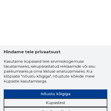
Hindame teie privaatsust
Kasutame küpsiseid teie sirvimiskogemuse
täiustamiseks, isikupärastatud reklaamide või sisu
pakkumiseks ja oma liikluse analüüsimiseks. Kui
klõpsate "nõustu kõigiga", nõustute kõikide meie
küpsiste kasutamisega.
H & G R
Usaldusv
Nõustu kõigiga
Küpsistest