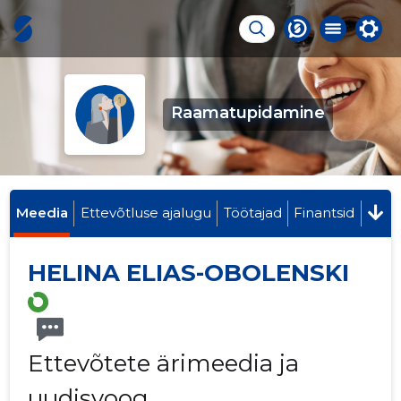
Raamatupidamine
Meedia
Ettevõtluse ajalugu
Töötajad
Finantsid
HELINA ELIAS-OBOLENSKI
Ettevõtete ärimeedia ja
uudisvoog