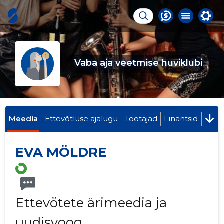
Vaba aja veetmise huviklubi
Meedia
Ettevõtluse ajalugu
Töötajad
Finantsid
EVA MÖLDRE
Ettevõtete ärimeedia ja
uudisvoog