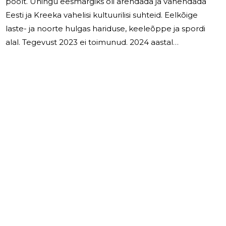
poolt. Ühingu eesmärgiks oli arendada ja vahendada
Eesti ja Kreeka vahelisi kultuurilisi suhteid. Eelkõige
laste- ja noorte hulgas hariduse, keeleõppe ja spordi
alal. Tegevust 2023 ei toimunud. 2024 aastal
mittetulundusühing likvideeritakse. Mari Möldre
juhatuse liige Eva Möldre juhatuse liige Alma-Mirja Viller
juhatuse liige