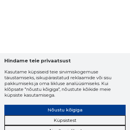
SOKRATE
Usaldusv
Hindame teie privaatsust
Kasutame küpsiseid teie sirvimiskogemuse
täiustamiseks, isikupärastatud reklaamide või sisu
pakkumiseks ja oma liikluse analüüsimiseks. Kui
klõpsate "nõustu kõigiga", nõustute kõikide meie
küpsiste kasutamisega.
Nõustu kõigiga
Küpsistest