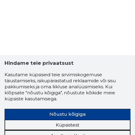
Hindame teie privaatsust
Kasutame küpsiseid teie sirvimiskogemuse
täiustamiseks, isikupärastatud reklaamide või sisu
RUHNU K
pakkumiseks ja oma liikluse analüüsimiseks. Kui
Usaldusv
klõpsate "nõustu kõigiga", nõustute kõikide meie
küpsiste kasutamisega.
Nõustu kõigiga
Küpsistest