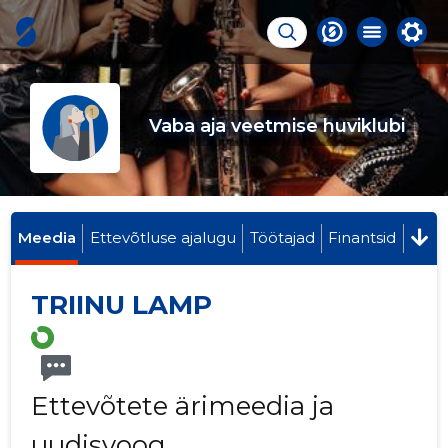
Vaba aja veetmise huviklubi
Meedia
Ettevõtluse ajalugu
Töötajad
Finantsid
TRIINU LAMP
Ettevõtete ärimeedia ja
uudisvoog