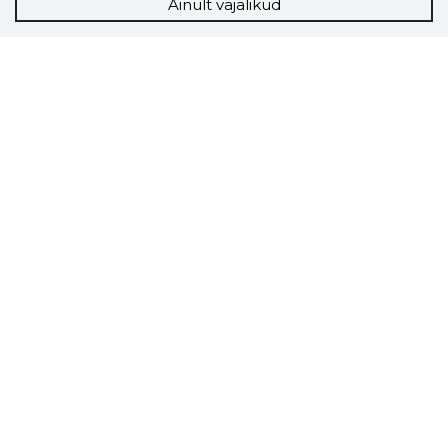
Ainult vajalikud
Storybook
Chrome laiendus
Storybooki laiendus ütleb Sulle, mis firma
veebilehel Sa parajasti viibid ja kui usaldusväärne
see firma täna on.
LAADI LAIENDUS ALLA