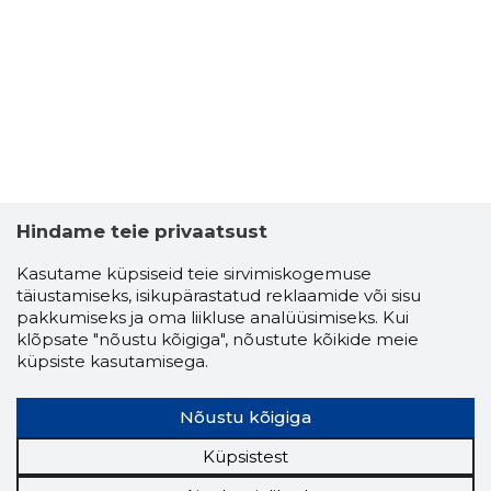
3
Hindame teie privaatsust
Kasutame küpsiseid teie sirvimiskogemuse
täiustamiseks, isikupärastatud reklaamide või sisu
pakkumiseks ja oma liikluse analüüsimiseks. Kui
klõpsate "nõustu kõigiga", nõustute kõikide meie
küpsiste kasutamisega.
Nõustu kõigiga
JAANAM 
Küpsistest
Usaldusv