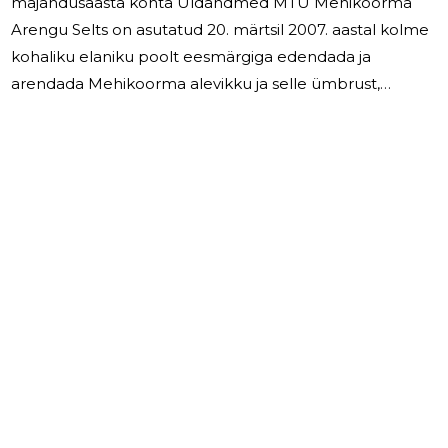
majandusaasta kohta Üldandmed MTÜ Mehikoorma
Arengu Selts on asutatud 20. märtsil 2007. aastal kolme
kohaliku elaniku poolt eesmärgiga edendada ja
arendada Mehikoorma alevikku ja selle ümbrust,
edendada piirkondlikku turismi ning säilitada kohalikku
külamiljööd ja pärandit. Seltsi juhatus on neljaliikmeline
ning aktiivselt osaleb seltsi tegevuses ligikaudu 40
kogukonnaliiget. Seltsi tegevus põhineb
vabatahtlikkusel, koostööl ja kogukonna huvidel.
Tegevused ja projektid 2024. aastal 2024. aasta oli seltsi
jaoks tegus ja mitmekesine.