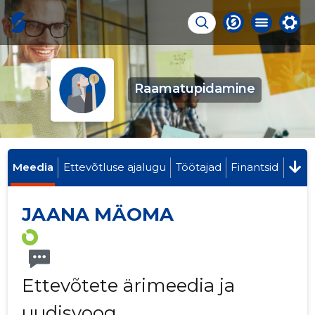
Raamatupidamine
Meedia
Ettevõtluse ajalugu
Töötajad
Finantsid
JAANA MÄOMA
Ettevõtete ärimeedia ja
uudisvoog