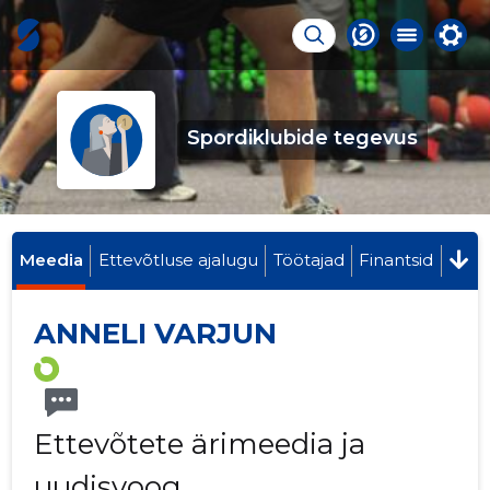
Spordiklubide tegevus
Meedia
Ettevõtluse ajalugu
Töötajad
Finantsid
ANNELI VARJUN
Ettevõtete ärimeedia ja
uudisvoog