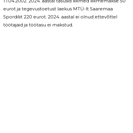
17.04.2002. 2024. aastal tasusid liikmed liikmemakse 50
eurot ja tegevustoetust laekus MTÜ-lt Saaremaa
Spordiliit 220 eurot. 2024. aastal ei olnud ettevõttel
töötajaid ja töötasu ei makstud.