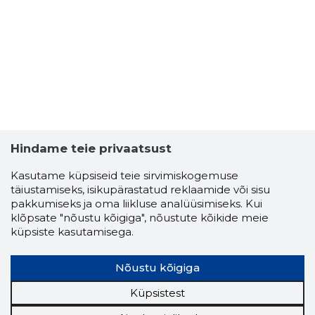
Hindame teie privaatsust
Kasutame küpsiseid teie sirvimiskogemuse
täiustamiseks, isikupärastatud reklaamide või sisu
pakkumiseks ja oma liikluse analüüsimiseks. Kui
klõpsate "nõustu kõigiga", nõustute kõikide meie
SAAREMA
küpsiste kasutamisega.
Usaldusv
Nõustu kõigiga
Küpsistest