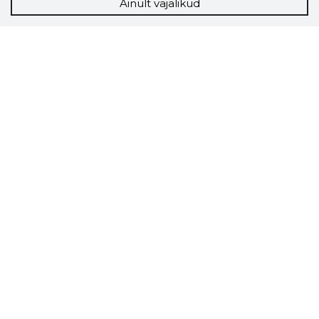
Ainult vajalikud
Storybook
Chrome laiendus
Storybooki laiendus ütleb Sulle, mis firma
veebilehel Sa parajasti viibid ja kui usaldusväärne
see firma täna on.
LAADI LAIENDUS ALLA