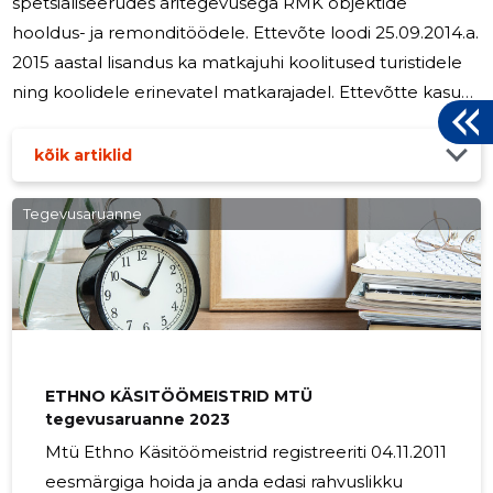
spetsialiseerudes äritegevusega RMK objektide
hooldus- ja remonditöödele. Ettevõte loodi 25.09.2014.a.
2015 aastal lisandus ka matkajuhi koolitused turistidele
ning koolidele erinevatel matkarajadel. Ettevõtte kasum
seisuga 2015 lõpp oli 2489 eurot, mis teeb
rentaabluseks 22,1 %. Ettevõtte kasum seisuga 2016 oli
kõik artiklid
1742 eurot, mis teeb rentaabluseks 19,4 %. Ettevõtte
kahjum seisuga 2017 oli 323 eurot Ettevõtte kahjum
Tegevusaruanne
seisuga 2018 oli 919 eurot Ettevõte jätkas 2019 aastal
kahjumiga summas 1407. 2020 aasta lõpetas ettevõte
kahjumiga 1260
ETHNO KÄSITÖÖMEISTRID MTÜ
tegevusaruanne 2023
Mtü Ethno Käsitöömeistrid registreeriti 04.11.2011
eesmärgiga hoida ja anda edasi rahvuslikku