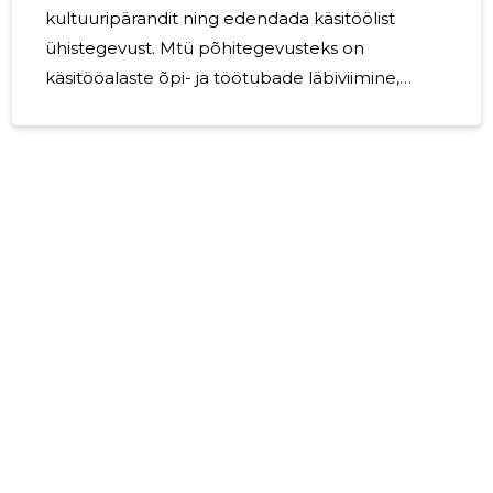
kultuuripärandit ning edendada käsitöölist
ühistegevust. Mtü põhitegevusteks on
käsitööalaste õpi- ja töötubade läbiviimine,
koolituste, heategevusürituste ja õpperiside
korraldamine. Mtü-s Ethno Käsitöömeistrid oli
2023.aasta lõpu seisuga 3 liiget. Mtü tööd
korraldab 3-liikmeline juhatus, mida juhib
juhatuse esimees. Juhatus,raamatupidaja ja
projektide juhid tegutsevad vabatahtlikkuse
alusel. Aastal 2023 on meil loometegevust ei
toimunud.