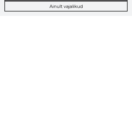
Ainult vajalikud
Storybook
Chrome laiendus
Storybooki laiendus ütleb Sulle, mis firma
veebilehel Sa parajasti viibid ja kui usaldusväärne
see firma täna on.
LAADI LAIENDUS ALLA