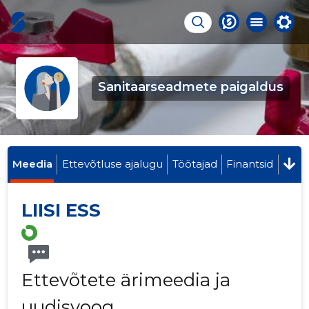
Sanitaarseadmete paigaldus
Meedia
Ettevõtluse ajalugu
Töötajad
Finantsid
LIISI ESS
Ettevõtete ärimeedia ja
uudisvoog