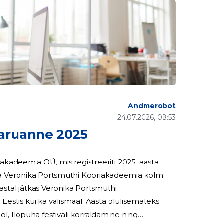
Andmerobot
24.07.2026, 08:53
ruanne 2025
kadeemia OÜ, mis registreeriti 2025. aasta
 alla Veronika Portsmuthi Kooriakadeemia kolm
 Eestis kui ka välismaal. Aasta olulisemateks
l, Ilopüha festivali korraldamine ning