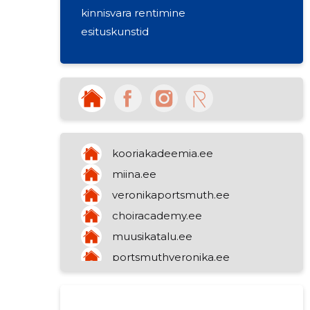
kinnisvara rentimine
esituskunstid
kooriakadeemia.ee
miina.ee
veronikaportsmuth.ee
choiracademy.ee
muusikatalu.ee
portsmuthveronika.ee