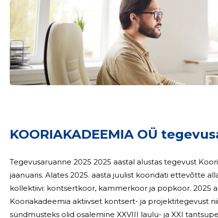
Sinu nimi
KOORIAKADEEMIA OÜ tegevusa
taar
Tegevusaruanne 2025 2025 aastal alustas tegevust Kooria
jaanuaris. Alates 2025. aasta juulist koondati ettevõtte
kollektiivi: kontsertkoor, kammerkoor ja popkoor. 2025 aastal jätkas Veronika Portsmuthi
Kooriakadeemia aktiivset kontsert- ja projektitegevust nii
sündmusteks olid osalemine XXVIII laulu- ja XXI tantsupeo