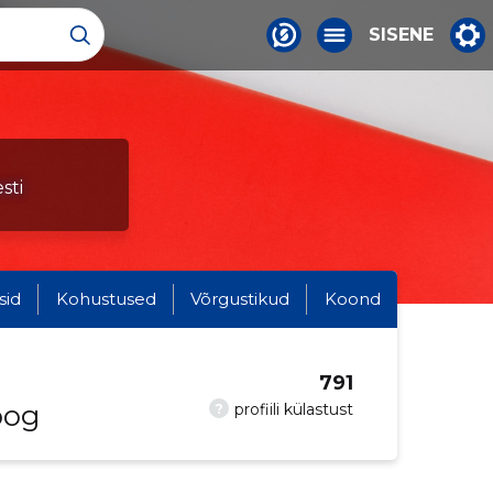
SISENE
sti
sid
Kohustused
Võrgustikud
Koond
791
oog
?
profiili külastust