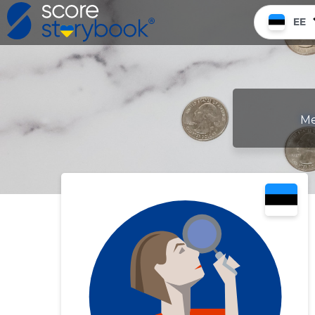
EE
Me