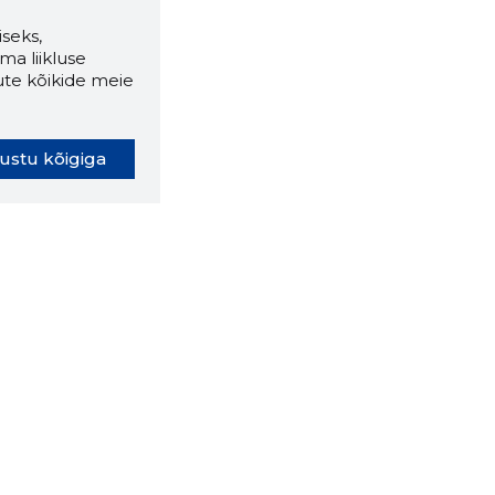
seks,
ma liikluse
ute kõikide meie
ustu kõigiga