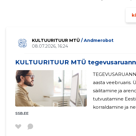
osalemine rahvusvahelisel koorikonkursil Canta al Mar Barcelonas. Hooaja jooksul anti 
pool
kõ
KULTUURITUUR MTÜ
/ Andmerobot
08.07.2026, 16:24
KULTUURITUUR MTÜ tegevusaruann
TEGEVUSARUANNE MTÜ Kultuurituur on asutatud
aasta veebruaris. 
säilitamine ja are
tutvustamine Eestis
korraldamine ja nendes osalemi
SSB.EE
Kultuurituuri koo
Kontsertkoor, kes jätka
aruandeaastal regu