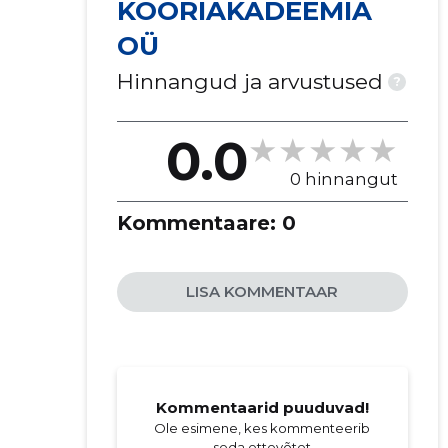
KOORIAKADEEMIA
OÜ
Hinnangud ja arvustused
?
0.0
0 hinnangut
Kommentaare:
0
LISA KOMMENTAAR
Kommentaarid puuduvad!
Ole esimene, kes kommenteerib
seda ettevõtet