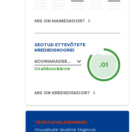
MIS ON MAINESKOOR?
SEOTUD ETTEVÕTETE
KREDIIDISKOORID
KOORIAKADEEMIA OÜ
.01
Usaldusväärne
MIS ON KREDIIDISKOOR?
TEGEVUSVALDKONNAD
muusikute lavaline tegevus