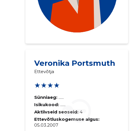
Saaja e-mail
Veronika Portsmuth
Ettevõtja
Sinu kommen
★★★★
Sünniaeg:
......
Isikukood:
......
Aktiivseid seoseid:
4
Ettevõtluskogemuse algus:
05.03.2007