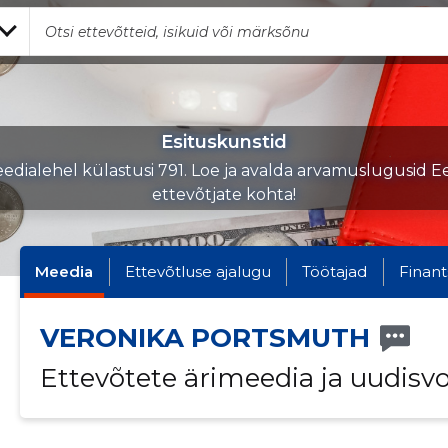
Esituskunstid
edialehel külastusi 791. Loe ja avalda arvamuslugusid Ee
ettevõtjate kohta!
Meedia
Ettevõtluse ajalugu
Töötajad
Finant
VERONIKA PORTSMUTH
Ettevõtete ärimeedia ja uudisv