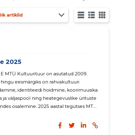
kontserte mitmel
ik artiklid
e 2025
 2009.
Ühingu eesmärgiks on rahvakultuuri
ndamine, identiteedi hoidmine, koorimuusika
 ja väljaspool ning heategevuslike ürituste
ne. 2025 aastal tegutses MTÜ
sseisus Veronika Portsmuthi Kooriakadeemia
s aktiivset tegevust. Koor viis
laarselt läbi proove Tallinna Ehituskooli