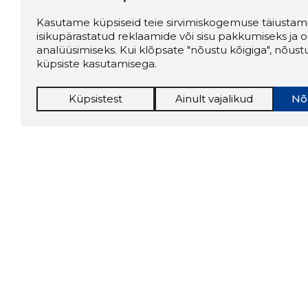
Kasutame küpsiseid teie sirvimiskogemuse täiustami
isikupärastatud reklaamide või sisu pakkumiseks ja o
analüüsimiseks. Kui klõpsate "nõustu kõigiga", nõust
küpsiste kasutamisega.
Küpsistest
Ainult vajalikud
Nõ