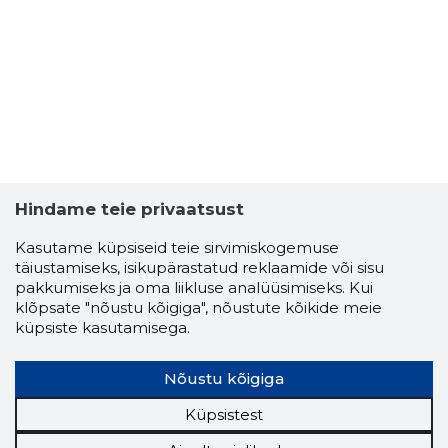
Hindame teie privaatsust
Kasutame küpsiseid teie sirvimiskogemuse
täiustamiseks, isikupärastatud reklaamide või sisu
pakkumiseks ja oma liikluse analüüsimiseks. Kui
klõpsate "nõustu kõigiga", nõustute kõikide meie
LASNA TA
küpsiste kasutamisega.
Usaldusv
Nõustu kõigiga
Küpsistest