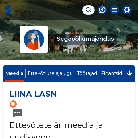
Segapõllumajandus
Meedia
Ettevõtluse ajalugu
Töötajad
Finantsid
LIINA LASN
Ettevõtete ärimeedia ja
uudisvoog