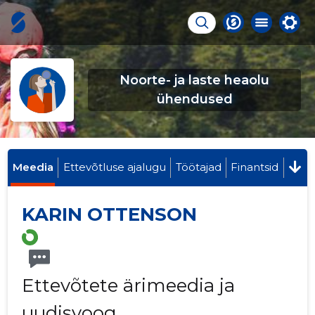
Noorte- ja laste heaolu
ühendused
Meedia
Ettevõtluse ajalugu
Töötajad
Finantsid
KARIN OTTENSON
Ettevõtete ärimeedia ja
uudisvoog