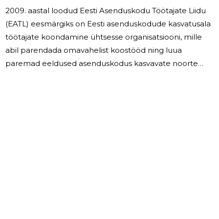
2009. aastal loodud Eesti Asenduskodu Töötajate Liidu
(EATL) eesmärgiks on Eesti asenduskodude kasvatusala
töötajate koondamine ühtsesse organisatsiooni, mille
abil parendada omavahelist koostööd ning luua
paremad eeldused asenduskodus kasvavate noorte
paremaks toimetulekuks hilisemas iseseisvas elus. Mida
me teeme: (cid:127) Koolitused, seminarid noortele
Sageli on noortel, eriti mitmeid hülgamisi kogenud ning
palju traumasid üle elanud noortel, madal
enesehinnang, nad ei usu endasse. Nad kardavad elu
muutusi ning end proovile panna, neil on hirm
ebaõnnestumise ees. Koolituste eesmärk on