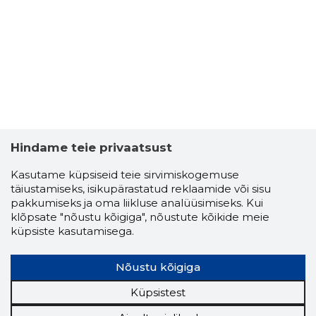
Hindame teie privaatsust
EESTI A
Kasutame küpsiseid teie sirvimiskogemuse
Usaldusv
täiustamiseks, isikupärastatud reklaamide või sisu
pakkumiseks ja oma liikluse analüüsimiseks. Kui
klõpsate "nõustu kõigiga", nõustute kõikide meie
küpsiste kasutamisega.
Nõustu kõigiga
Küpsistest