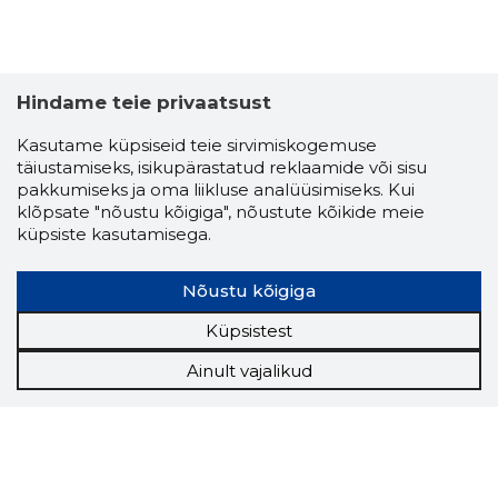
Hindame teie privaatsust
Kasutame küpsiseid teie sirvimiskogemuse
täiustamiseks, isikupärastatud reklaamide või sisu
pakkumiseks ja oma liikluse analüüsimiseks. Kui
klõpsate "nõustu kõigiga", nõustute kõikide meie
küpsiste kasutamisega.
Nõustu kõigiga
Küpsistest
Ainult vajalikud