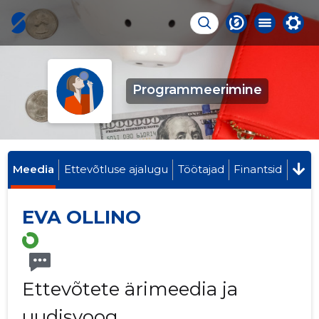
Programmeerimine
Meedia
Ettevõtluse ajalugu
Töötajad
Finantsid
EVA OLLINO
Ettevõtete ärimeedia ja
uudisvoog