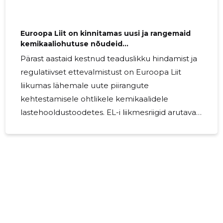
Euroopa Liit on kinnitamas uusi ja rangemaid
kemikaaliohutuse nõudeid
lastehooldustoodetele
Pärast aastaid kestnud teaduslikku hindamist ja
regulatiivset ettevalmistust on Euroopa Liit
liikumas lähemale uute piirangute
kehtestamisele ohtlikele kemikaalidele
lastehooldustoodetes. EL-i liikmesriigid arutavad
praegu ettepanekut, mis keelaks imikutele ja
väikelastele mõeldud toodetes ained, mis on
klassifitseeritud kantserogeenseks,
mutageenseks või reproduktiivtoksiliseks (KMR-
ained, kategooriad 1A ja 1B). Projekti LIFE
FitforREACH-2 eesmärk on toetada ettevõtteid
kemikaalide riskijuhtimise parandamisel ning
julgustada kõige... The post Euroopa Liit on