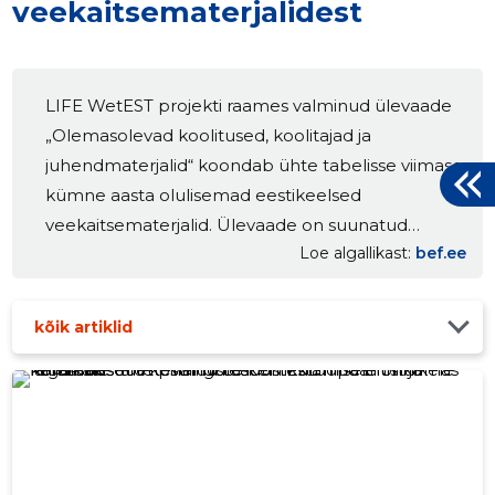
veekaitsematerjalidest
LIFE WetEST projekti raames valminud ülevaade
„Olemasolevad koolitused, koolitajad ja
juhendmaterjalid“ koondab ühte tabelisse viimase
kümne aasta olulisemad eestikeelsed
veekaitsematerjalid. Ülevaade on suunatud
Loe algallikast
bef.ee
spetsialistidele, põllumajandustootjatele ja
ametnikele, kes vajavad teadmisi veekaitse
nõuetest, seireandmetest ja parimatest
kõik artiklid
praktikatest. Balti Keskkonnafoorum koondas
ühte tabelisse 116 kirjet 18 erinevas kategoorias,
hõlmates peamiselt perioodi 2015–2025. Loe
lähemalt ja tutvu materjalidega... The post LIFE
WetEST projekti raames koostasime ülevaate
olulisematest