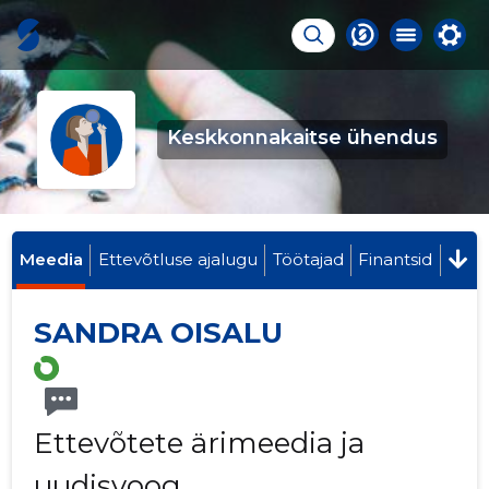
Keskkonnakaitse ühendus
Meedia
Ettevõtluse ajalugu
Töötajad
Finantsid
SANDRA OISALU
Ettevõtete ärimeedia ja
uudisvoog