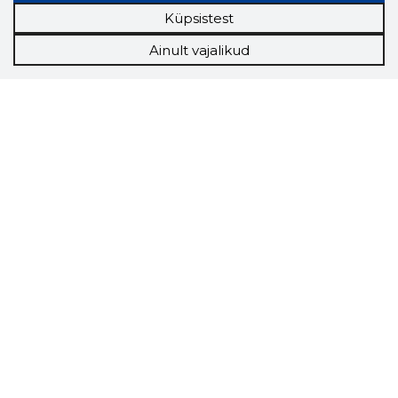
Küpsistest
Ainult vajalikud
Storybook
Chrome laiendus
Storybooki laiendus ütleb Sulle, mis firma
veebilehel Sa parajasti viibid ja kui usaldusväärne
see firma täna on.
LAADI LAIENDUS ALLA