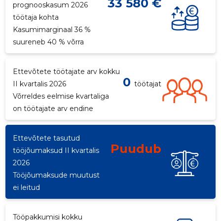
33 580 €
prognooskasum 2026
töötaja kohta
Kasumimarginaal 36 %
suureneb 40 % võrra
Ettevõtete töötajate arv kokku
0
II kvartalis 2026
töötajat
Võrreldes eelmise kvartaliga
on töötajate arv endine
Ettevõtete tasutud
Puudub
tööjõumaksud II kvartalis
2026
Tööjõumaksude muutust
ei leitud
Tööpakkumisi kokku