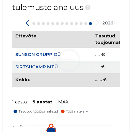
tulemuste analüüs
?
2026 II
Ettevõte
Tasutud
tööjõumaksud
SUNSON GRUPP OÜ
...... €
SIRTSUCAMP MTÜ
...... €
Kokku
...... €
1 aasta
5 aastat
MAX