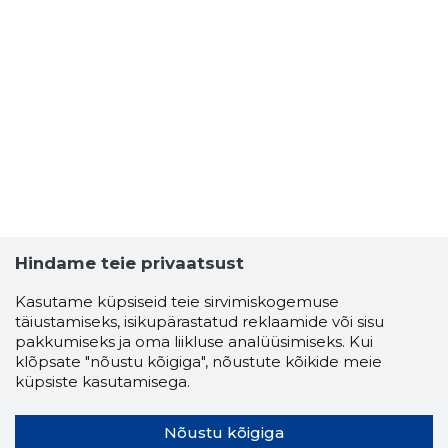
Hindame teie privaatsust
Kasutame küpsiseid teie sirvimiskogemuse
täiustamiseks, isikupärastatud reklaamide või sisu
pakkumiseks ja oma liikluse analüüsimiseks. Kui
klõpsate "nõustu kõigiga", nõustute kõikide meie
küpsiste kasutamisega.
Nõustu kõigiga