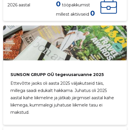
0
2026 aastal
tööpakkumist
0
millest aktiivseid
6
SUNSON GRUPP OÜ tegevusaruanne 2025
Ettevõtte jaoks oli aasta 2025 väljakutseid täis,
millega saadi edukalt hakkama. Juhatus oli 2025
aastal kahe liikmeline ja jätkab järgmisel aastal kahe
liikmega, kummalegi juhatuse liikmele tasu ei
makstud.