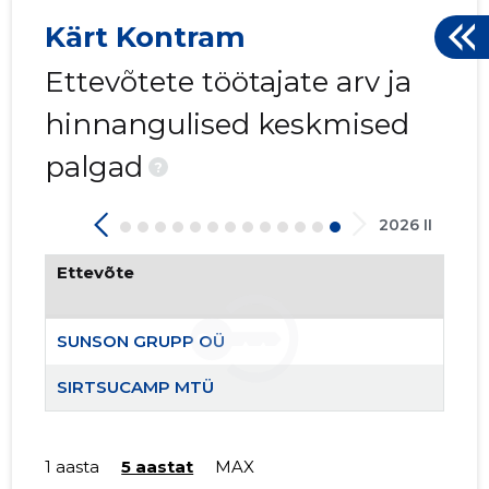
Kärt Kontram
Ettevõtete töötajate arv ja
hinnangulised keskmised
SUNSON 
Usaldusv
palgad
?
2026 II
Ettevõte
SUNSON GRUPP OÜ
SIRTSUCAMP MTÜ
1 aasta
5 aastat
MAX