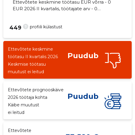
Ettevõtete keskmine töötasu EUR võrra - 0
EUR 2026 II kvartalis, töötajate arv - 0
töötajat.
?
profiili külastust
449
Ettevõtete keskmine
Puudub
töötasu II kvartalis 2026
Keskmise töötasu
muutust ei leitud
Ettevõtete prognooskäive
Puudub
2026 töötaja kohta
Käibe muutust
ei leitud
Ettevõtete