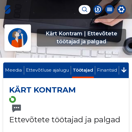
Kärt Kontram | Ettevõtete
töötajad ja palgad
Meedia
Ettevõtluse ajalugu
Töötajad
Finantsid
KÄRT KONTRAM
Ettevõtete töötajad ja palgad