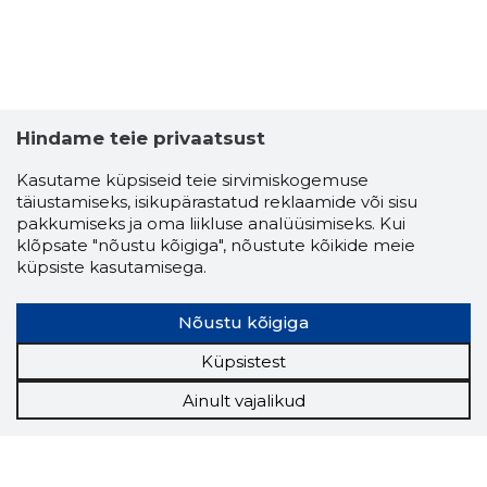
Hindame teie privaatsust
Kasutame küpsiseid teie sirvimiskogemuse
MAXITEA
täiustamiseks, isikupärastatud reklaamide või sisu
Usaldusv
pakkumiseks ja oma liikluse analüüsimiseks. Kui
klõpsate "nõustu kõigiga", nõustute kõikide meie
küpsiste kasutamisega.
Nõustu kõigiga
Küpsistest
Ainult vajalikud