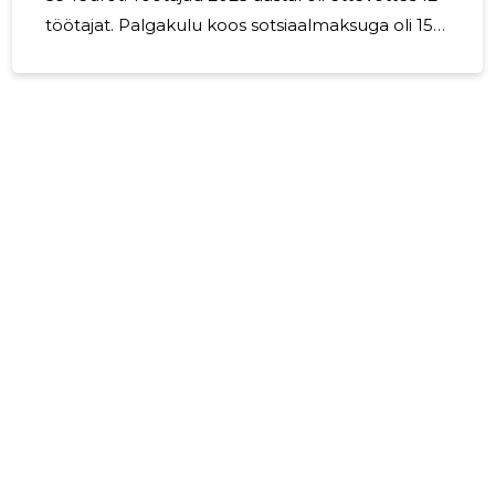
töötajat. Palgakulu koos sotsiaalmaksuga oli 152
439 euri. OÜ Maxiteam on jätkuvalt tegutsev
ettevõte.