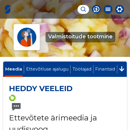
Valmistoitude tootmine
Meedia
Ettevõtluse ajalugu
Töötajad
Finantsid
HEDDY VEELEID
Ettevõtete ärimeedia ja
uudisvoog