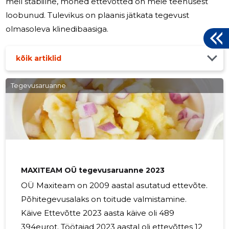
meil stabiilne, mõned ettevõtted on meie teenusest
loobunud. Tulevikus on plaanis jätkata tegevust
olmasoleva klinedibaasiga.
kõik artiklid
Tegevusaruanne
MAXITEAM OÜ tegevusaruanne 2023
OÜ Maxiteam on 2009 aastal asutatud ettevõte.
Põhitegevusalaks on toitude valmistamine.
Käive Ettevõtte 2023 aasta käive oli 489
394eurot. Töötajad 2023 aastal oli ettevõttes 12