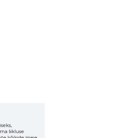
seks,
ma liikluse
ute kõikide meie