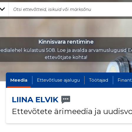
Kinnisvara rentimine
edialehel külastusi 508. Loe ja avalda arvamuslugusid Ee
ettevõtjate kohta!
Meedia
Ettevõtluse ajalugu
Töötajad
Finant
LIINA ELVIK
Ettevõtete ärimeedia ja uudisv