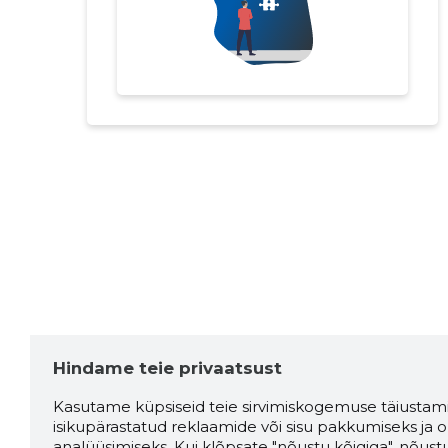
Hindame teie privaatsust
Kasutame küpsiseid teie sirvimiskogemuse täiustami
isikupärastatud reklaamide või sisu pakkumiseks ja o
analüüsimiseks. Kui klõpsate "nõustu kõigiga", nõust