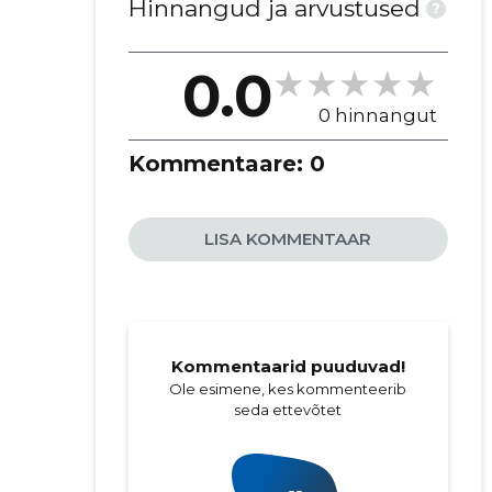
Hinnangud ja arvustused
?
0.0
0 hinnangut
Kommentaare:
0
LISA KOMMENTAAR
Kommentaarid puuduvad!
Ole esimene, kes kommenteerib
seda ettevõtet