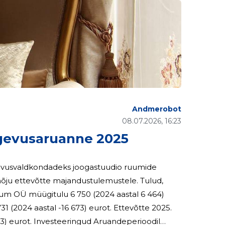
Andmerobot
08.07.2026, 16:23
vusaruanne 2025
gevusvaldkondadeks joogastuudio ruumide
ettevõtte majandustulemustele. Tulud,
um OÜ müügitulu 6 750 (2024 aastal 6 464)
 (2024 aastal -16 673) eurot. Ettevõtte 2025.
uandeperioodil