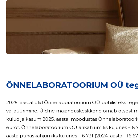
Sinu nimi
taar
ÕNNELABORATOORIUM OÜ tege
2025. aastal olid Õnnelaboratoorium OÜ põhilisteks te
väljaüürimine. Üldine majanduskeskkond omab otsest mõju 
kulud ja kasum 2025. aastal moodustas Õnnelaboratoori
eurot. Õnnelaboratoorium OÜ ärikahjumiks kujunes -16 731
aasta puhaskahjumiks kujunes -16 731 (2024. aastal -16 673) eurot. Investeeringud Ar