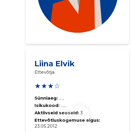
Saaja e-mail
Liina Elvik
Ettevõtja
Sinu kommen
★★★☆
Sünniaeg:
......
Isikukood:
......
Aktiivseid seoseid:
3
Ettevõtluskogemuse algus:
23.05.2012