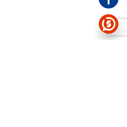
Näed helistaja tausta!
Storybooki Äpp toob
Sinuni
OTSEKONTAKTID
400 000 Eesti