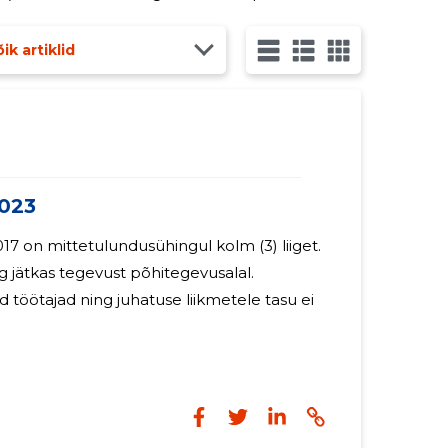
ik artiklid
023
017 on mittetulundusühingul kolm (3) liiget.
 jätkas tegevust põhitegevusalal.
d töötajad ning juhatuse liikmetele tasu ei