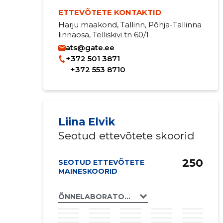
ETTEVÕTETE KONTAKTID
Harju maakond, Tallinn, Põhja-Tallinna
linnaosa, Telliskivi tn 60/1
ats@gate.ee
+372 501 3871
+372 553 8710
Liina Elvik
Seotud ettevõtete skoorid
250
SEOTUD ETTEVÕTETE
MAINESKOORID
ÕNNELABORATOORIUM OÜ