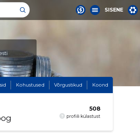
SISENE
sti
sid
Kohustused
Võrgustikud
Koond
508
oog
?
profiili külastust