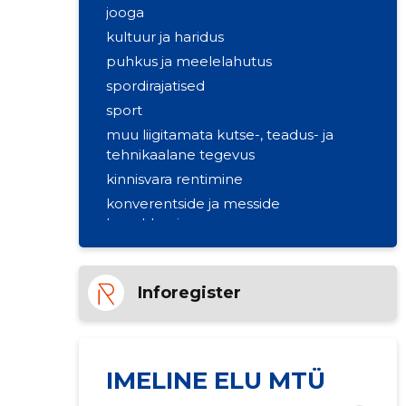
jooga
kultuur ja haridus
puhkus ja meelelahutus
spordirajatised
sport
muu liigitamata kutse-, teadus- ja
tehnikaalane tegevus
kinnisvara rentimine
konverentside ja messide
korraldamine
Inforegister
IMELINE ELU MTÜ