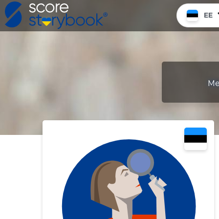
EE
Me