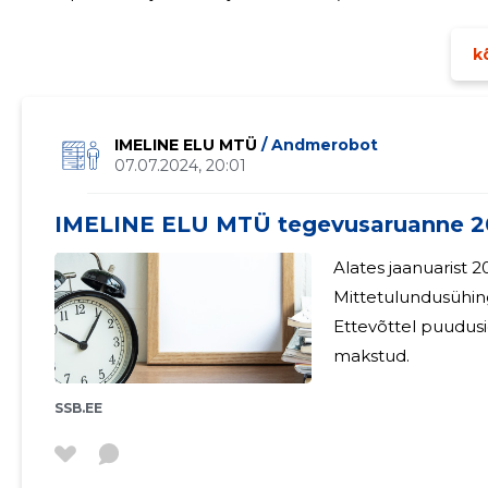
investeeriti põhivarasse kokku 0 (2024. aastal 0) eurot. Peamised suhtarvud 2025 2024 Müügitulu 6 750 6
464
kõ
IMELINE ELU MTÜ
/ Andmerobot
07.07.2024, 20:01
IMELINE ELU MTÜ tegevusaruanne 2
Alates jaanuarist 2
Mittetulundusühing
Ettevõttel puudusi
makstud.
SSB.EE