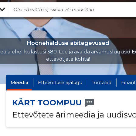
Hoonehalduse abitegevused
edialehel külastusi 380. Loe ja avalda arvamuslugusid Ee
ettevõtjate kohta!
Meedia
Ettevõtluse ajalugu
Töötajad
Finant
KÄRT TOOMPUU
Ettevõtete ärimeedia ja uudisv