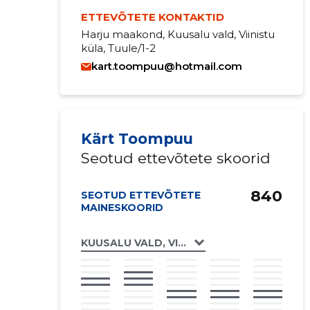
ETTEVÕTETE KONTAKTID
Harju maakond, Kuusalu vald, Viinistu
küla, Tuule/1-2
kart.toompuu@hotmail.com
Kärt Toompuu
Seotud ettevõtete skoorid
840
SEOTUD ETTEVÕTETE
MAINESKOORID
KUUSALU VALD, VIINISTU KÜLA, TUULE KO