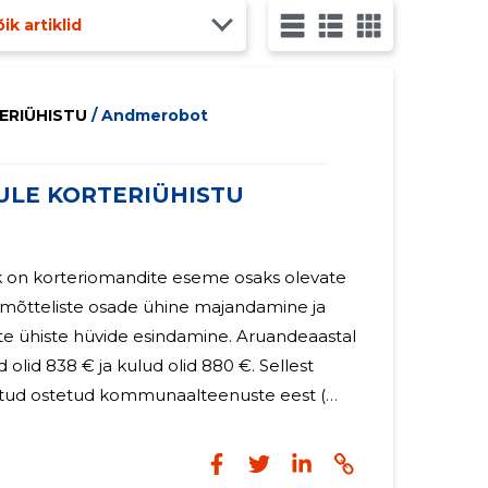
ik artiklid
TERIÜHISTU
/ Andmerobot
UULE KORTERIÜHISTU
 on korteriomandite eseme osaks olevate
i mõtteliste osade ühine majandamine ja
histe hüvide esindamine. Aruandeaastal
olid 838 € ja kulud olid 880 €. Sellest
ud ostetud kommunaalteenuste eest (
olduskulud. Alates novembrikuust
statud remondifondi kogunemine.
sta eest remondifond 861 € ja tegelikult on