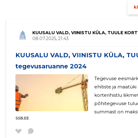
kõ
KUUSALU VALD, VIINISTU KÜLA, TUULE KOR
08.07.2025, 21:43
KUUSALU VALD, VIINISTU KÜLA, T
tegevusaruanne 2024
Tegevuse eesmärk
ehitiste ja maatük
korterihistlu liikmete ü
põhitegevuse tulud 
RTERIÜHISTU
summast on makst
SSB.EE
el.energia) ja igasugused ho
2019 aasta on alu
Arvestatud 2019 aa