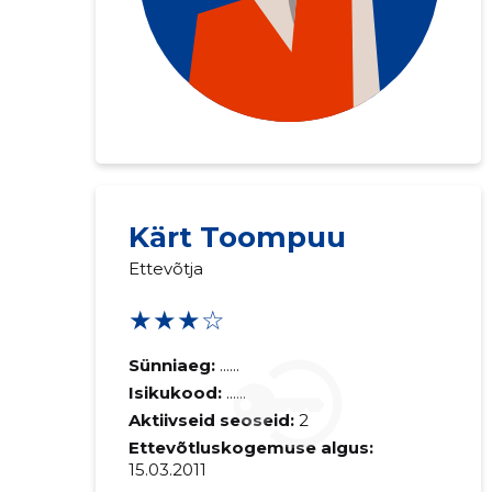
Kärt Toompuu
Ettevõtja
Saaja e-mail
★★★☆
Sinu kommen
Sünniaeg:
......
Isikukood:
......
Aktiivseid seoseid:
2
Ettevõtluskogemuse algus:
15.03.2011