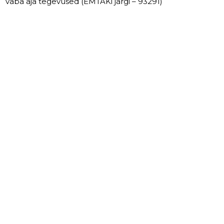
vaba aja tegevused (EMTAKi järgi – 93291)