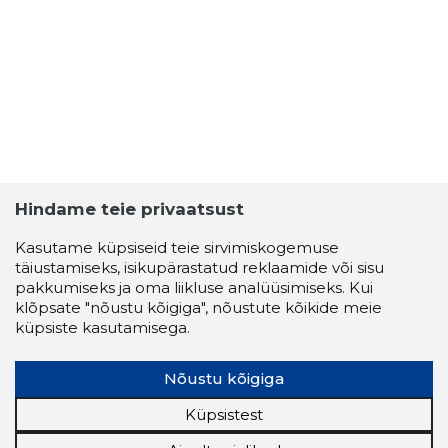
Hindame teie privaatsust
Kasutame küpsiseid teie sirvimiskogemuse
täiustamiseks, isikupärastatud reklaamide või sisu
pakkumiseks ja oma liikluse analüüsimiseks. Kui
klõpsate "nõustu kõigiga", nõustute kõikide meie
küpsiste kasutamisega.
ILU SELT
Usaldusv
Nõustu kõigiga
Küpsistest