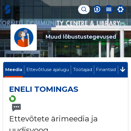
Muud lõbustustegevused
Meedia
Ettevõtluse ajalugu
Töötajad
Finantsid
ENELI TOMINGAS
Ettevõtete ärimeedia ja
uudisvoog