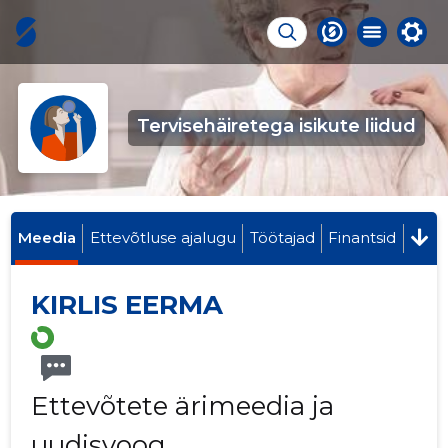
Tervisehäiretega isikute liidud
Meedia
Ettevõtluse ajalugu
Töötajad
Finantsid
KIRLIS EERMA
Ettevõtete ärimeedia ja
uudisvoog