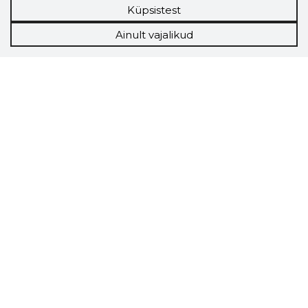
Küpsistest
Ainult vajalikud
Storybook
Chrome laiendus
Storybooki laiendus ütleb Sulle, mis firma
veebilehel Sa parajasti viibid ja kui usaldusväärne
see firma täna on.
LAADI LAIENDUS ALLA