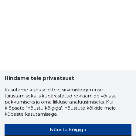
Hindame teie privaatsust
Kasutame küpsiseid teie sirvimiskogemuse
täiustamiseks, isikupärastatud reklaamide või sisu
pakkumiseks ja oma liikluse analüüsimiseks. Kui
klõpsate "nõustu kõigiga", nõustute kõikide meie
küpsiste kasutamisega.
Nõustu kõigiga