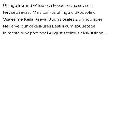
Ühingu liikmed võtsid osa kevadisest ja suvisest
tervisepäevast. Mais toimus ühingu üldkoosolek.
Osalesime Keila Päeval. Juunis osales 2 ühingu liiger
Nelijärve puhkekeskuses Eesti liikumispuuetega
Inimeste suvepäevadel.Augustis toimus ekskursioon
Järvamaale, osales 35 ühingu liiget. Juunikuus käisime
Estonia teatris. Aasta lõpus toimus Harju PINi tänuüritus.
Jõuluüritus toimus Padisel, Tammetares. Aruandeaastal
juhatuse liikmetele tasu ei makstud.
8