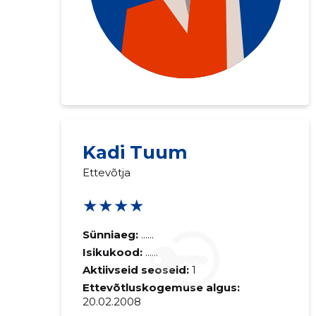
Kadi Tuum
Ettevõtja
★★★★
Sünniaeg:
......
Isikukood:
......
Aktiivseid seoseid:
1
Ettevõtluskogemuse algus:
20.02.2008