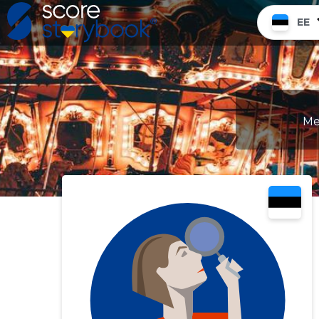
EE
Me