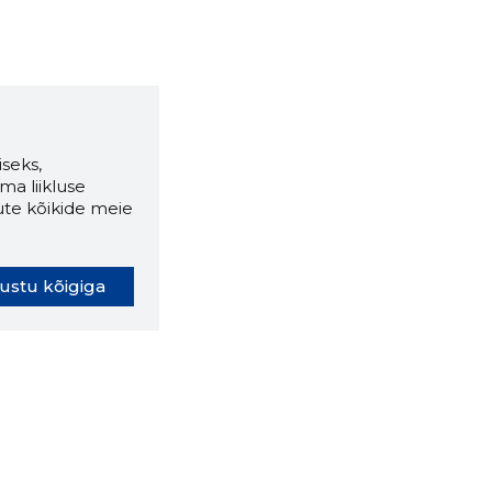
seks,
ma liikluse
ute kõikide meie
ustu kõigiga