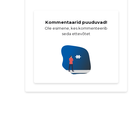
Kommentaarid puuduvad!
Ole esimene, kes kommenteerib
seda ettevõtet