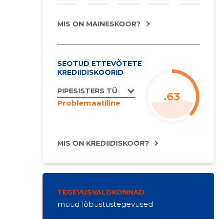
MIS ON MAINESKOOR?
SEOTUD ETTEVÕTETE
KREDIIDISKOORID
PIPESISTERS TÜ
.63
Problemaatiline
MIS ON KREDIIDISKOOR?
TEGEVUSVALDKONNAD
muud lõbustustegevused