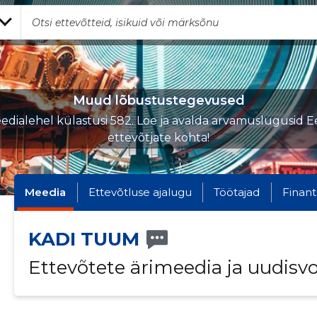
Muud lõbustustegevused
edialehel külastusi 582. Loe ja avalda arvamuslugusid Ee
ettevõtjate kohta!
Meedia
Ettevõtluse ajalugu
Töötajad
Finant
KADI TUUM
Ettevõtete ärimeedia ja uudisv