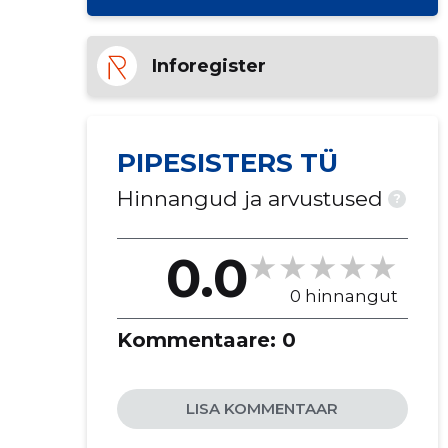
Inforegister
PIPESISTERS TÜ
Hinnangud ja arvustused
?
0.0
0 hinnangut
Kommentaare:
0
LISA KOMMENTAAR