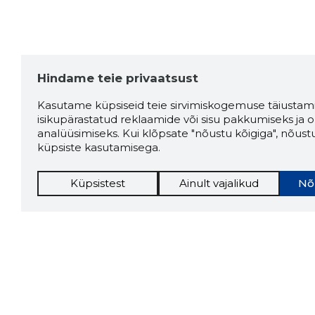
Hindame teie privaatsust
Kasutame küpsiseid teie sirvimiskogemuse täiustami
isikupärastatud reklaamide või sisu pakkumiseks ja o
analüüsimiseks. Kui klõpsate "nõustu kõigiga", nõust
küpsiste kasutamisega.
Küpsistest
Ainult vajalikud
Nõ