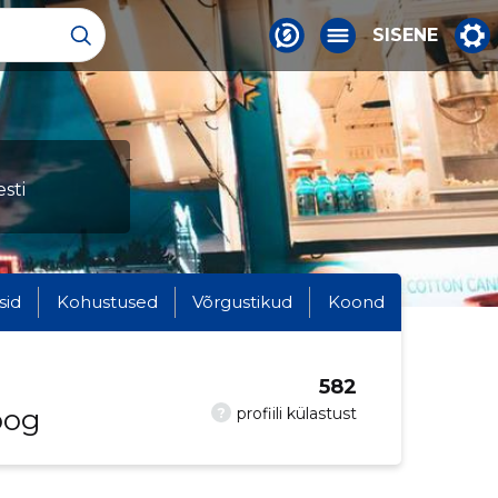
SISENE
sti
sid
Kohustused
Võrgustikud
Koond
582
oog
?
profiili külastust