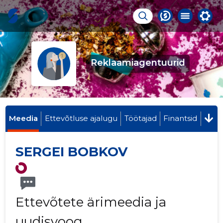
Reklaamiagentuurid
Meedia
Ettevõtluse ajalugu
Töötajad
Finantsid
SERGEI BOBKOV
Ettevõtete ärimeedia ja
uudisvoog