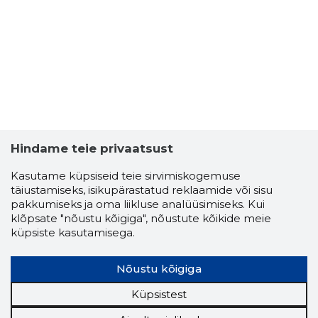
VÕIDUME
Riskantn
Hindame teie privaatsust
Kasutame küpsiseid teie sirvimiskogemuse
täiustamiseks, isikupärastatud reklaamide või sisu
pakkumiseks ja oma liikluse analüüsimiseks. Kui
klõpsate "nõustu kõigiga", nõustute kõikide meie
küpsiste kasutamisega.
Nõustu kõigiga
Küpsistest