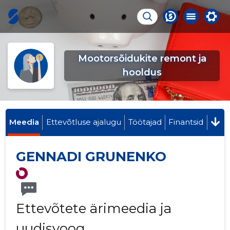
Mootorsõidukite remont ja
hooldus
Meedia
Ettevõtluse ajalugu
Töötajad
Finantsid
GENNADI GRUNENKO
Ettevõtete ärimeedia ja
uudisvoog