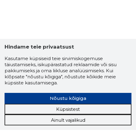
Hindame teie privaatsust
Kasutame küpsiseid teie sirvimiskogemuse
täiustamiseks, isikupärastatud reklaamide või sisu
pakkumiseks ja oma liikluse analüüsimiseks. Kui
klõpsate "nõustu kõigiga", nõustute kõikide meie
küpsiste kasutamisega.
Nõustu kõigiga
Küpsistest
Ainult vajalikud