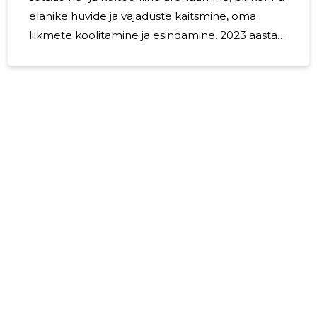
elanike huvide ja vajaduste kaitsmine, oma
liikmete koolitamine ja esindamine. 2023 aastal
on jätkunud tavapärased küla elanikele sh.
lastele kogukonda ühendavad projektid Saku
valla toel. 2024. aastal jätkatakse Saue Küla
MTÜ põhieesmärkidega.