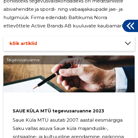
põhilisteks tegevusvaldkondadeks on meditsiiniliste
abivahendite ja spordi- ning vabaajakaupade jae- ja
hulgimüük. Firma edendab Baltikumis Norra
ettevõttele Active Brands AB kuuluvate kaubamärkide
müüki. Firma oluliseks tegevuseks oli algusaastatel
ortopeediliste sisetaldade müük. See tegevus järgmisel
kõik artiklid
aastal vähemalt ajutiselt lõpeb kuna partner ei pikenda
hetkel EU jaoks vajaminevat litsentsi. Seega on oodata
Tegevusaruanne
selles valdkonnas käibe langust. Firmal on plaanis
laiendada tegevussuundasid. Teisi arendustegevuse
plaane järgmiseks aastaks ei ole.
SAUE KÜLA MTÜ tegevusaruanne 2023
Saue Küla MTÜ asutati 2007. aastal eesmärgiga
Saku vallas asuva Saue küla majanduslik-,
sotsiaalne- ja kultuuriline arendamine, piirkonna