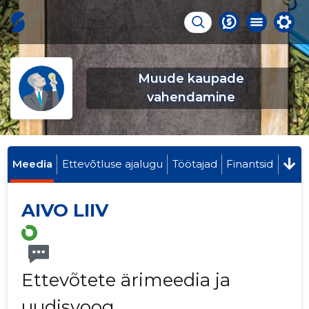
Muude kaupade
vahendamine
Meedia
Ettevõtluse ajalugu
Töötajad
Finantsid
AIVO LIIV
Ettevõtete ärimeedia ja
uudisvoog