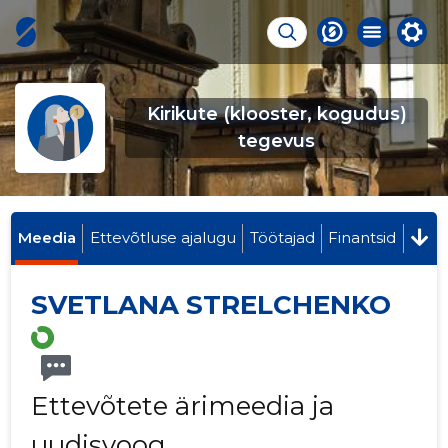
Kirikute (klooster, kogudus)
tegevus
Meedia
Ettevõtluse ajalugu
Töötajad
Finantsid
SVETLANA STRELCHENKO
Ettevõtete ärimeedia ja
uudisvoog