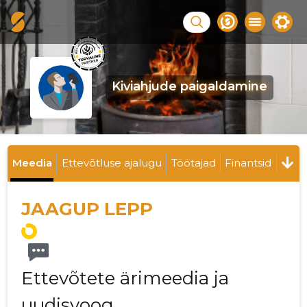
Kiviahjude paigaldamine
Meedia
Ettevõtluse ajalugu
Töötajad
Finantsid
JAAGUP LEPP
Ettevõtete ärimeedia ja
uudisvoog