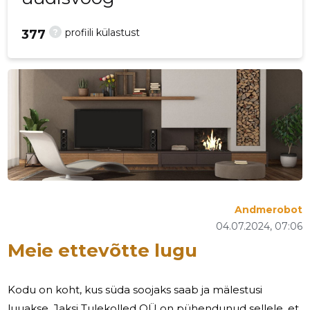
?
profiili külastust
377
Andmerobot
04.07.2024, 07:06
Meie ettevõtte lugu
Kodu on koht, kus süda soojaks saab ja mälestusi
luuakse. Jaksi Tulekolled OÜ on pühendunud sellele, et