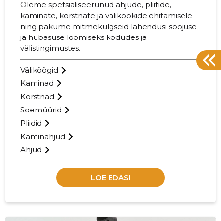
Oleme spetsialiseerunud ahjude, pliitide,
kaminate, korstnate ja väliköökide ehitamisele
ning pakume mitmekülgseid lahendusi soojuse
ja hubasuse loomiseks kodudes ja
välistingimustes.
Väliköögid
Kaminad
Korstnad
Soemüürid
Pliidid
Kaminahjud
Ahjud
LOE EDASI