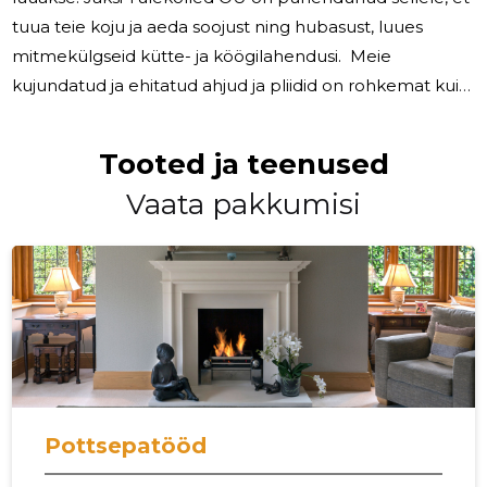
tuua teie koju ja aeda soojust ning hubasust, luues
mitmekülgseid kütte- ja köögilahendusi. Meie
kujundatud ja ehitatud ahjud ja pliidid on rohkemat kui
lihtsalt köögiseadmed - need on kodu südamed, kus
valmivad maitsvad road ja loovad sooja atmosfääri.
Tooted ja teenused
Olenemata sellest, kas soovite traditsioonilist
Vaata pakkumisi
kaminaahju või kaasaegset pliiti, pakume
mitmekülgseid lahendusi, mis vastavad teie vajadustele
ja stiilile. Meie ekspertide meisterdatud kaminate ja
korstnatega saate muuta oma eluruumi
Pottsepatööd