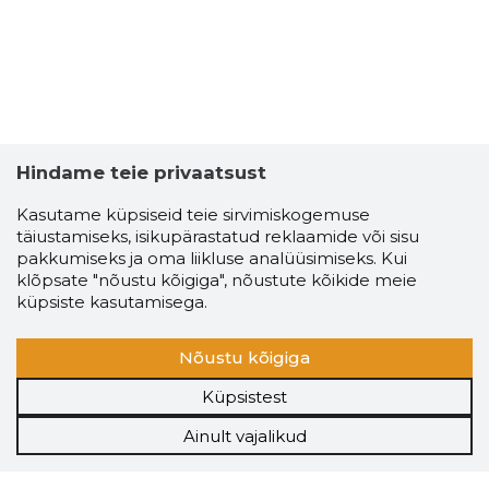
Hindame teie privaatsust
Kasutame küpsiseid teie sirvimiskogemuse
täiustamiseks, isikupärastatud reklaamide või sisu
pakkumiseks ja oma liikluse analüüsimiseks. Kui
klõpsate "nõustu kõigiga", nõustute kõikide meie
küpsiste kasutamisega.
Nõustu kõigiga
Küpsistest
Ainult vajalikud