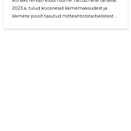
kohaks rendib klubi ruume Tartus,Tähe tänaval.
2023.a. tulud koosnesid liikmemaksudest ja
liikmete poolt tasutud mittesihtotstarbelistest
toetustest-annetustest. MTÜ-s palgalisi
töötajaid ei ole ja töötasu kellelegi ei makstud.
Juhatuse liikmed tasu ei saanud.