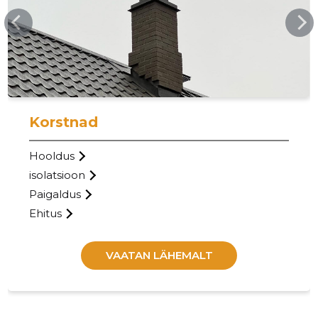
JAKSITULEKOLDED.EE
18
Korstnad
Hooldus
isolatsioon
Paigaldus
Ehitus
VAATAN LÄHEMALT
JAKSI TU