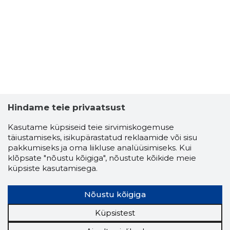
Hindame teie privaatsust
Kasutame küpsiseid teie sirvimiskogemuse
täiustamiseks, isikupärastatud reklaamide või sisu
pakkumiseks ja oma liikluse analüüsimiseks. Kui
NUTIPHO
klõpsate "nõustu kõigiga", nõustute kõikide meie
Usaldusv
küpsiste kasutamisega.
Nõustu kõigiga
Küpsistest