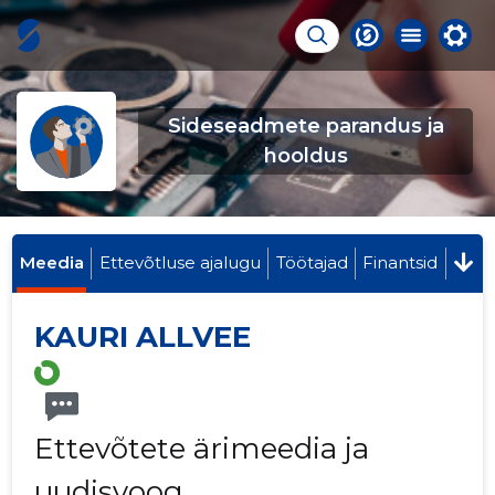
Sideseadmete parandus ja
hooldus
Meedia
Ettevõtluse ajalugu
Töötajad
Finantsid
KAURI ALLVEE
Ettevõtete ärimeedia ja
uudisvoog