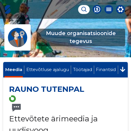
Muude organisatsioonide
tegevus
Meedia
Ettevõtluse ajalugu
Töötajad
Finantsid
RAUNO TUTENPAL
Ettevõtete ärimeedia ja
uudisvoog