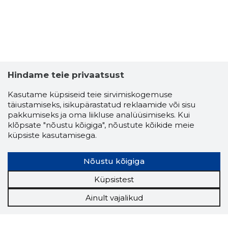
Hindame teie privaatsust
Kasutame küpsiseid teie sirvimiskogemuse
täiustamiseks, isikupärastatud reklaamide või sisu
pakkumiseks ja oma liikluse analüüsimiseks. Kui
klõpsate "nõustu kõigiga", nõustute kõikide meie
küpsiste kasutamisega.
Nõustu kõigiga
Küpsistest
Ainult vajalikud