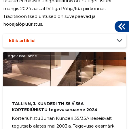
tasusid ei maksta. Jalgpalliklubis on 30 liiget. Klubi
mängis 2024 aastal IV liiga Põhja/Ida piirkonnas.
Traditsioonilised üritused on suvepäevad ja
hooajalõpuüristus.
kõik artiklid
Tegevusaruanne
3
TALLINN, J. KUNDERI TN 35 // 35A
KORTERIÜHISTU tegevusaruanne 2024
Korteriühistu Juhan Kunderi 35/35A iseseisvalt
tegutseb alates mai 2003.a. Tegevuse eesmärk