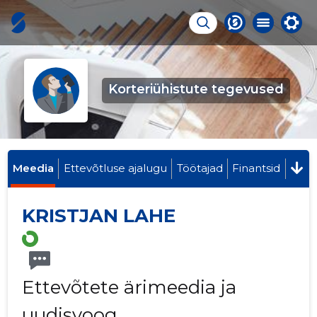
Korteriühistute tegevused
Meedia
Ettevõtluse ajalugu
Töötajad
Finantsid
KRISTJAN LAHE
Ettevõtete ärimeedia ja
uudisvoog