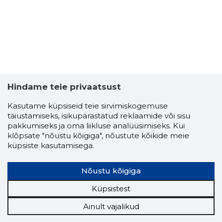
Hindame teie privaatsust
Kasutame küpsiseid teie sirvimiskogemuse
täiustamiseks, isikupärastatud reklaamide või sisu
pakkumiseks ja oma liikluse analüüsimiseks. Kui
klõpsate "nõustu kõigiga", nõustute kõikide meie
küpsiste kasutamisega.
Nõustu kõigiga
Küpsistest
Ainult vajalikud