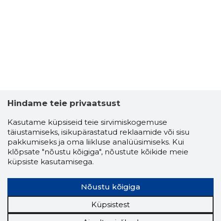
Hindame teie privaatsust
Kasutame küpsiseid teie sirvimiskogemuse
täiustamiseks, isikupärastatud reklaamide või sisu
pakkumiseks ja oma liikluse analüüsimiseks. Kui
klõpsate "nõustu kõigiga", nõustute kõikide meie
MART HEI
küpsiste kasutamisega.
Usaldusv
Nõustu kõigiga
Küpsistest