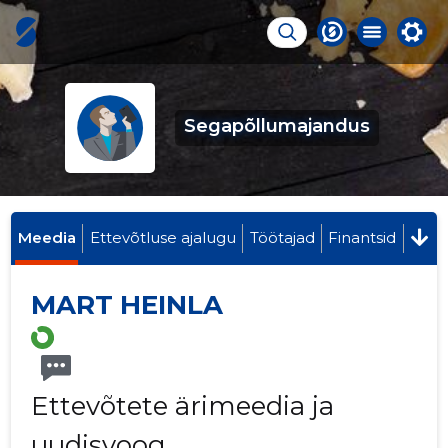
Segapõllumajandus
Meedia
Ettevõtluse ajalugu
Töötajad
Finantsid
MART HEINLA
Ettevõtete ärimeedia ja
uudisvoog