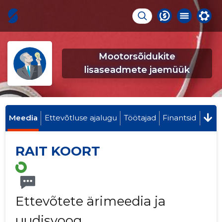
Mootorsõidukite
lisaseadmete jaemüük
Meedia
Ettevõtluse ajalugu
Töötajad
Finantsid
RAIT KOORT
Ettevõtete ärimeedia ja
uudisvoog