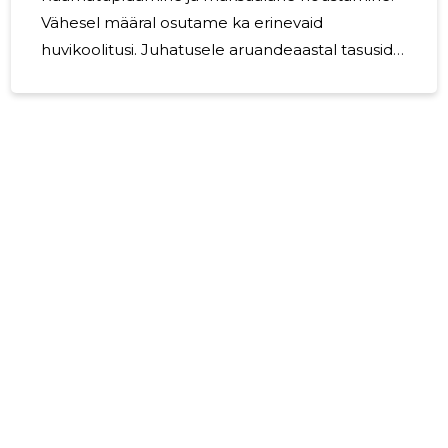
Vähesel määral osutame ka erinevaid
huvikoolitusi. Juhatusele aruandeaastal tasusid
ei makstud.
1