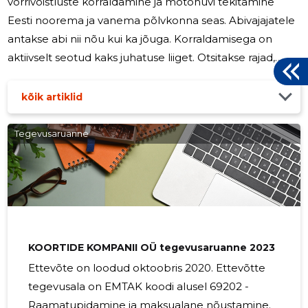
võrrivõistluste korraldamine ja motohuvi tekitamine
Eesti noorema ja vanema põlvkonna seas. Abivajajatele
antakse abi nii nõu kui ka jõuga. Korraldamisega on
aktiivselt seotud kaks juhatuse liiget. Otsitakse rajad,
peetakse läbirääkimisi, leitakse vajaminevad vahendid ja
korraldatakse kõik muu võidusõiduks vajalik. Käivad
kõik artiklid
läbirääkimised sponsorite leidmiseks - asjakohased rajad
ja vajalikud vahendid on üle Eesti laiali ning nende
Tegevusaruanne
kokkuviimine on üsnagi kulukas. MTÜ Võrr39 juhatuse
liikmed evivad ka ise vajalikke sõiduvahendeid ja on
KOORTIDE KOMPANII OÜ tegevusaruanne 2023
Ettevõte on loodud oktoobris 2020. Ettevõtte
tegevusala on EMTAK koodi alusel 69202 -
Raamatupidamine ja maksualane nõustamine.