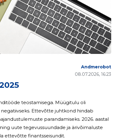
Andmerobot
08.07.2026, 16:23
2025
onditööde teostamisega. Müügitulu oli
tte juhtkond hindab
 majandustulemuste parandamiseks. 2026. aastal
ing uute tegevussuundade ja ärivõimaluste
ettevõtte finantsseisundit.