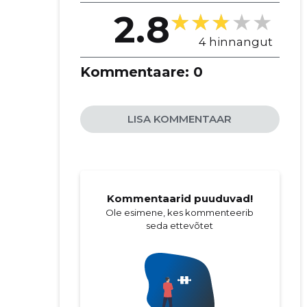
2.8
4 hinnangut
Kommentaare:
0
LISA KOMMENTAAR
Kommentaarid puuduvad!
Ole esimene, kes kommenteerib
seda ettevõtet