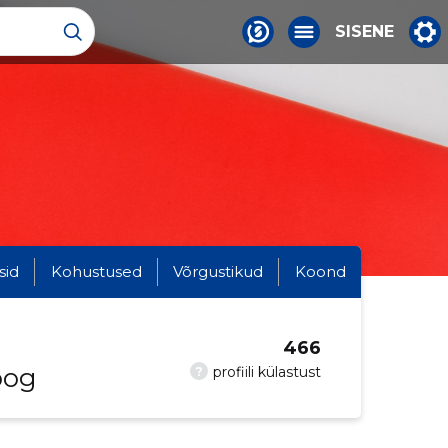
SISENE
sid
Kohustused
Võrgustikud
Koond
466
oog
?
profiili külastust