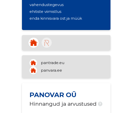
vahendustegevus
ehitiste viimistlus
enda kinnisvara ost ja müük
pantrade.eu
panvara.ee
PANOVAR OÜ
Hinnangud ja arvustused
?