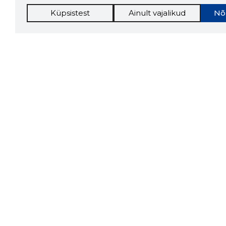
Küpsistest
Ainult vajalikud
Nõ
Storybo
Storybook
firma v
kui usa
Chrome laiendus