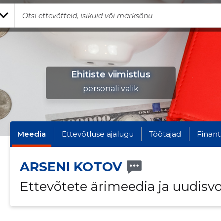
Ehitiste viimistlus
personali valik
Meedia
Ettevõtluse ajalugu
Töötajad
Finant
ARSENI KOTOV
Ettevõtete ärimeedia ja uudisv