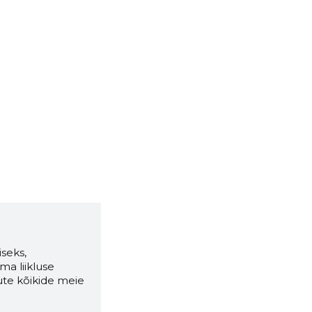
seks,
ma liikluse
ute kõikide meie