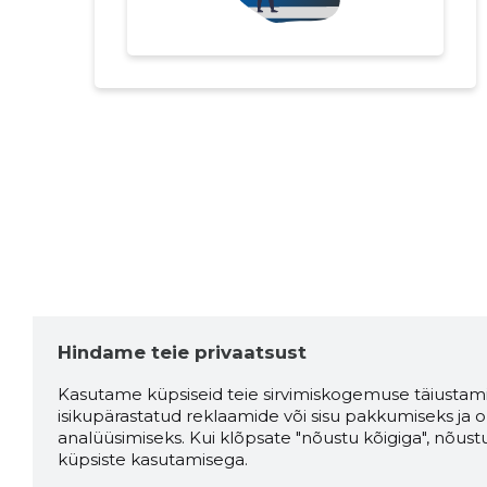
Hindame teie privaatsust
Kasutame küpsiseid teie sirvimiskogemuse täiustami
isikupärastatud reklaamide või sisu pakkumiseks ja o
analüüsimiseks. Kui klõpsate "nõustu kõigiga", nõust
küpsiste kasutamisega.