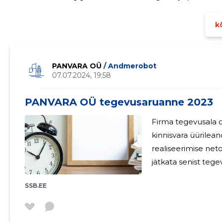
kõ
PANVARA OÜ
/ Andmerobot
07.07.2024, 19:58
PANVARA OÜ tegevusaruanne 2023
Firma tegevusala o
kinnisvara üürileandmine ja käitus
realiseerimise netokäive 113 2
jätkata senist tege
SSB.EE