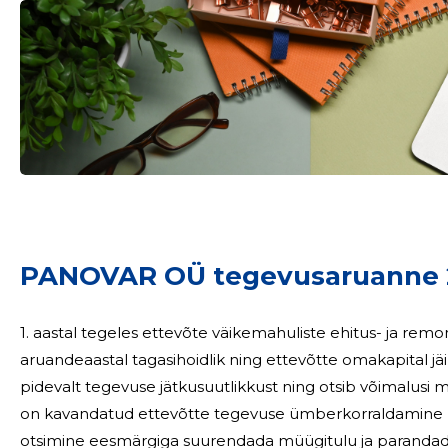
Sinu nimi
taar
PANOVAR OÜ tegevusaruanne 
1. aastal tegeles ettevõte väikemahuliste ehitus- ja rem
aruandeaastal tagasihoidlik ning ettevõtte omakapital jäi negatiivseks. Ettevõ
pidevalt tegevuse jätkusuutlikkust ning otsib võimalusi
on kavandatud ettevõtte tegevuse ümberkorraldamine n
otsimine eesmärgiga suurendada müügitulu ja parandada 