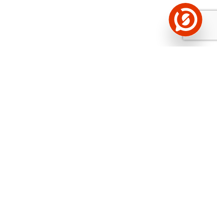
Näed helistaja tausta!
Storybooki Äpp toob
Sinuni
OTSEKONTAKTID
400 000 Eesti
ettevõtte ja isikute kohta (juhid, ametnikud).
Andmed on rikastatud maksevõime ja