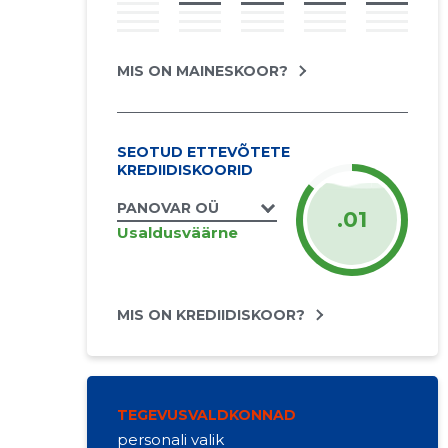
MIS ON MAINESKOOR?
SEOTUD ETTEVÕTETE
KREDIIDISKOORID
PANOVAR OÜ
.01
Usaldusväärne
MIS ON KREDIIDISKOOR?
TEGEVUSVALDKONNAD
personali valik