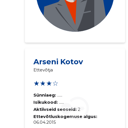
Saaja e-mail
Arseni Kotov
Ettevõtja
Sinu kommen
★★★☆
Sünniaeg:
......
Isikukood:
......
Aktiivseid seoseid:
2
Ettevõtluskogemuse algus:
06.04.2015