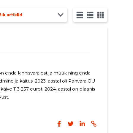
ik artiklid
n enda kinnisvara ost ja müük ning enda
. 2023. aastal oli Panvara OÜ
37 eurot. 2024. aastal on plaanis
vust.