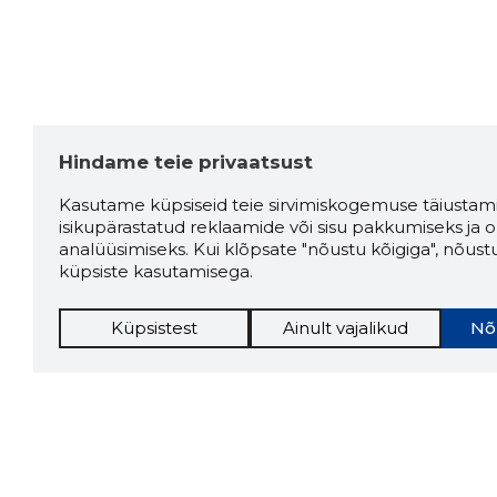
Hindame teie privaatsust
Kasutame küpsiseid teie sirvimiskogemuse täiustami
isikupärastatud reklaamide või sisu pakkumiseks ja o
analüüsimiseks. Kui klõpsate "nõustu kõigiga", nõust
küpsiste kasutamisega.
Küpsistest
Ainult vajalikud
Nõ