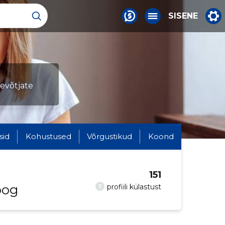
SISENE
tevõtjate
sid
Kohustused
Võrgustikud
Koond
151
oog
?
profiili külastust