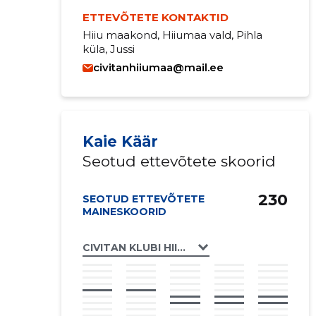
ETTEVÕTETE KONTAKTID
Hiiu maakond, Hiiumaa vald, Pihla
küla, Jussi
civitanhiiumaa@mail.ee
Kaie Käär
Seotud ettevõtete skoorid
230
SEOTUD ETTEVÕTETE
MAINESKOORID
CIVITAN KLUBI HIIUMAA MTÜ