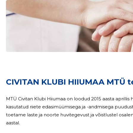
CIVITAN KLUBI HIIUMAA MTÜ t
MTÜ Civitan Klubi Hiiumaa on loodud 2015 aasta aprillis
kasutatud riiete edasimüümisega ja -andmisega puudust 
toetame laste ja noorte huvitegevust ja võistlustel osalemist. Soovime sama tegevusega jätkata 
aastal.