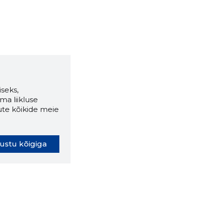
seks,
ma liikluse
ute kõikide meie
ustu kõigiga