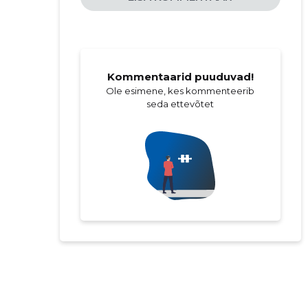
Kommentaarid puuduvad!
Ole esimene, kes kommenteerib
seda ettevõtet