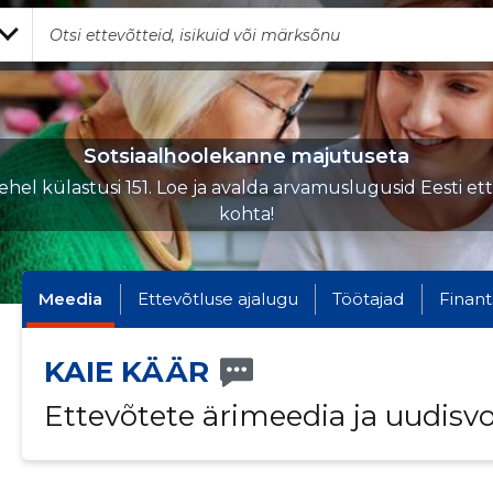
Sotsiaalhoolekanne majutuseta
hel külastusi 151. Loe ja avalda arvamuslugusid Eesti et
kohta!
Meedia
Ettevõtluse ajalugu
Töötajad
Finant
KAIE KÄÄR
Ettevõtete ärimeedia ja uudisv