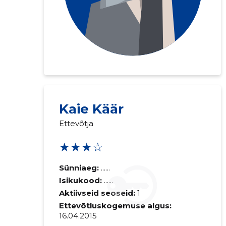
Kaie Käär
Ettevõtja
★★★☆
Sünniaeg:
......
Isikukood:
......
Aktiivseid seoseid:
1
Ettevõtluskogemuse algus:
16.04.2015