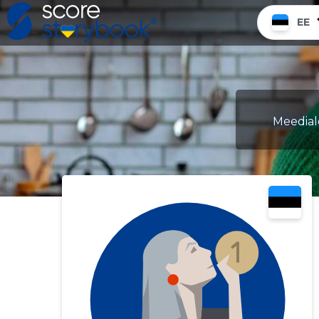
EE
Meediale