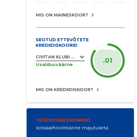
MIS ON MAINESKOOR?
SEOTUD ETTEVÕTETE
KREDIIDISKOORID
CIVITAN KLUBI HIIUMAA MTÜ
.01
Usaldusväärne
MIS ON KREDIIDISKOOR?
TEGEVUSVALDKONNAD
sotsiaalhoolekanne majutuseta