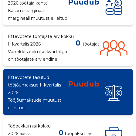
Puudub
2026 töötaja kohta
Kasumimarginaal -,
marginaali muutust ei leitud
Ettevõtete töötajate arv kokku
0
II kvartalis 2026
töötajat
Võrreldes eelmise kvartaliga
on töötajate arv endine
Ettevõtete tasutud
Puudub
tööjõumaksud II kvartalis
2026
Tööjõumaksude muutust
ei leitud
Tööpakkumisi kokku
0
2026 aastal
tööpakkumist