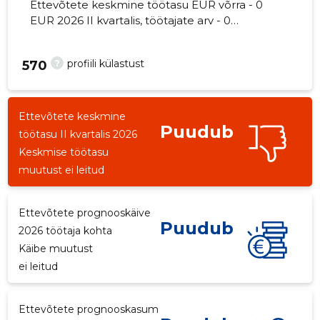
Ettevõtete keskmine töötasu EUR võrra - 0
EUR 2026 II kvartalis, töötajate arv - 0
töötajat.
?
profiili külastust
570
Ettevõtete keskmine
Puudub
töötasu II kvartalis 2026
Keskmise töötasu
muutust ei leitud
Ettevõtete prognooskäive
Puudub
2026 töötaja kohta
Käibe muutust
ei leitud
Ettevõtete prognooskasum