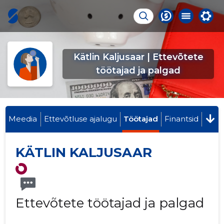
Kätlin Kaljusaar | Ettevõtete
töötajad ja palgad
Meedia
Ettevõtluse ajalugu
Töötajad
Finantsid
KÄTLIN KALJUSAAR
Ettevõtete töötajad ja palgad