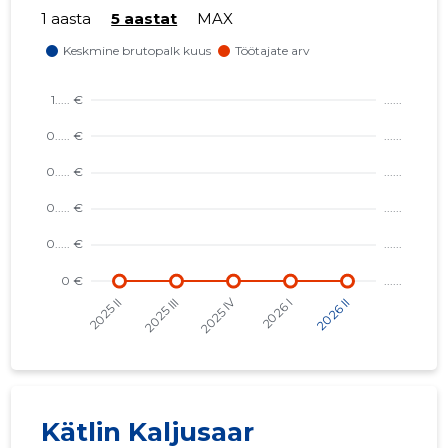
1 aasta
5 aastat
MAX
-27
Kätlin Kaljusaar