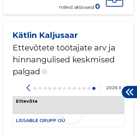
0
millest aktiivseid
Kätlin Kaljusaar
Ettevõtete töötajate arv ja
hinnangulised keskmised
palgad
?
2026 II
Ettevõte
LISSABLE GRUPP OÜ